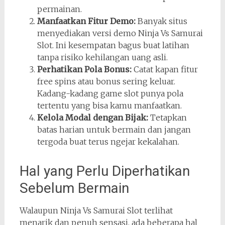
permainan.
Manfaatkan Fitur Demo:
Banyak situs
menyediakan versi demo Ninja Vs Samurai
Slot. Ini kesempatan bagus buat latihan
tanpa risiko kehilangan uang asli.
Perhatikan Pola Bonus:
Catat kapan fitur
free spins atau bonus sering keluar.
Kadang-kadang game slot punya pola
tertentu yang bisa kamu manfaatkan.
Kelola Modal dengan Bijak:
Tetapkan
batas harian untuk bermain dan jangan
tergoda buat terus ngejar kekalahan.
Hal yang Perlu Diperhatikan
Sebelum Bermain
Walaupun Ninja Vs Samurai Slot terlihat
menarik dan penuh sensasi, ada beberapa hal