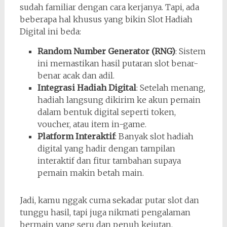
sudah familiar dengan cara kerjanya. Tapi, ada
beberapa hal khusus yang bikin Slot Hadiah
Digital ini beda:
Random Number Generator (RNG)
: Sistem
ini memastikan hasil putaran slot benar-
benar acak dan adil.
Integrasi Hadiah Digital
: Setelah menang,
hadiah langsung dikirim ke akun pemain
dalam bentuk digital seperti token,
voucher, atau item in-game.
Platform Interaktif
: Banyak slot hadiah
digital yang hadir dengan tampilan
interaktif dan fitur tambahan supaya
pemain makin betah main.
Jadi, kamu nggak cuma sekadar putar slot dan
tunggu hasil, tapi juga nikmati pengalaman
bermain yang seru dan penuh kejutan.