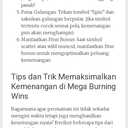
jawab!
Putar Gulungan: Tekan tombol “Spin” dan
saksikan gulungan berputar. Jika simbol
tertentu cocok sesuai pola, kemenangan
pun akan menghampiri.
Manfaatkan Fitur Bonus: Saat simbol
scatter atau wild muncul, manfaatkan fitur
bonus untuk mengoptimalkan peluang
kemenangan.
Tips dan Trik Memaksimalkan
Kemenangan di Mega Burning
Wins
Bagaimana agar permainan ini tidak sekadar
mengisi waktu tetapi juga menghasilkan
keuntungan nyata? Berikut beberapa tips dari