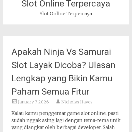
Slot Online Terpercaya
Slot Online Terpercaya
Apakah Ninja Vs Samurai
Slot Layak Dicoba? Ulasan
Lengkap yang Bikin Kamu
Paham Semua Fitur
January 7, 2026
Nicholas Hayes
Kalau kamu penggemar game slot online, pasti
sudah nggak asing lagi dengan tema-tema unik
yang diangkat oleh berbagai developer. Salah