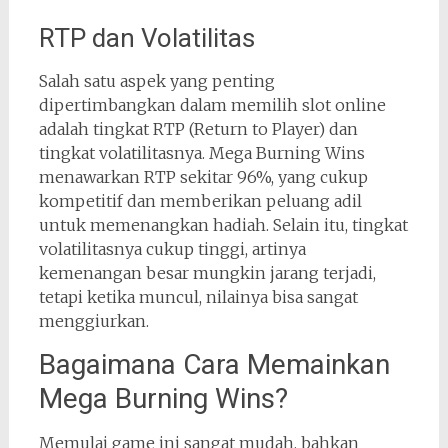
RTP dan Volatilitas
Salah satu aspek yang penting
dipertimbangkan dalam memilih slot online
adalah tingkat RTP (Return to Player) dan
tingkat volatilitasnya. Mega Burning Wins
menawarkan RTP sekitar 96%, yang cukup
kompetitif dan memberikan peluang adil
untuk memenangkan hadiah. Selain itu, tingkat
volatilitasnya cukup tinggi, artinya
kemenangan besar mungkin jarang terjadi,
tetapi ketika muncul, nilainya bisa sangat
menggiurkan.
Bagaimana Cara Memainkan
Mega Burning Wins?
Memulai game ini sangat mudah, bahkan