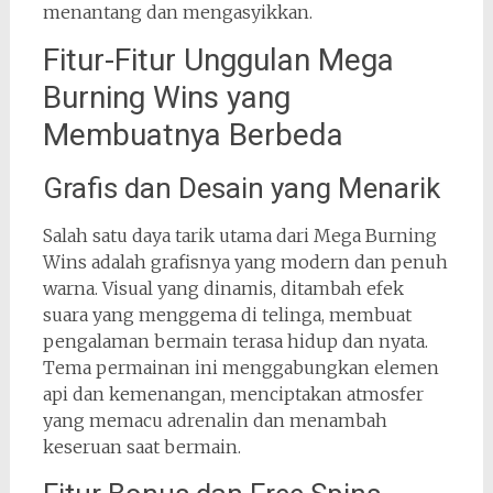
menantang dan mengasyikkan.
Fitur-Fitur Unggulan Mega
Burning Wins yang
Membuatnya Berbeda
Grafis dan Desain yang Menarik
Salah satu daya tarik utama dari Mega Burning
Wins adalah grafisnya yang modern dan penuh
warna. Visual yang dinamis, ditambah efek
suara yang menggema di telinga, membuat
pengalaman bermain terasa hidup dan nyata.
Tema permainan ini menggabungkan elemen
api dan kemenangan, menciptakan atmosfer
yang memacu adrenalin dan menambah
keseruan saat bermain.