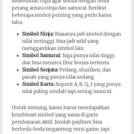
sedemikian rupa agar sesuai dengan tema
perang antara ninja dan samurai. Berikut
beberapa simbol penting yang perlu kamu
tahu:
Simbol Ninja:
Biasanya jadi simbol dengan
nilai tertinggi, bisa jadi wild yang
menggantikan simbol lain.
Simbol Samurai:
Juga punya nilai tinggi
dan bisa memicu fitur bonus tertentu.
Simbol Senjata:
Pedang, shuriken, dan
panah yang punya nilai sedang.
Simbol Kartu:
Seperti A, K, Q, J yang punya
nilai paling rendah tapi sering muncul.
Untuk menang, kamu harus mendapatkan
kombinasi simbol yang sama di garis
pembayaran aktif. Jumlah paylines bisa
berbeda-beda tergantung versi game, tapi