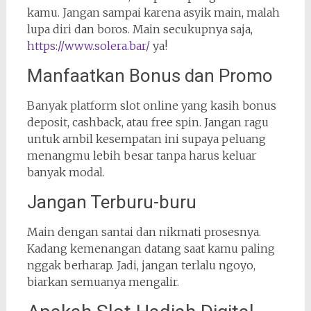
kamu. Jangan sampai karena asyik main, malah
lupa diri dan boros. Main secukupnya saja,
https://www.solera.bar/
ya!
Manfaatkan Bonus dan Promo
Banyak platform slot online yang kasih bonus
deposit, cashback, atau free spin. Jangan ragu
untuk ambil kesempatan ini supaya peluang
menangmu lebih besar tanpa harus keluar
banyak modal.
Jangan Terburu-buru
Main dengan santai dan nikmati prosesnya.
Kadang kemenangan datang saat kamu paling
nggak berharap. Jadi, jangan terlalu ngoyo,
biarkan semuanya mengalir.