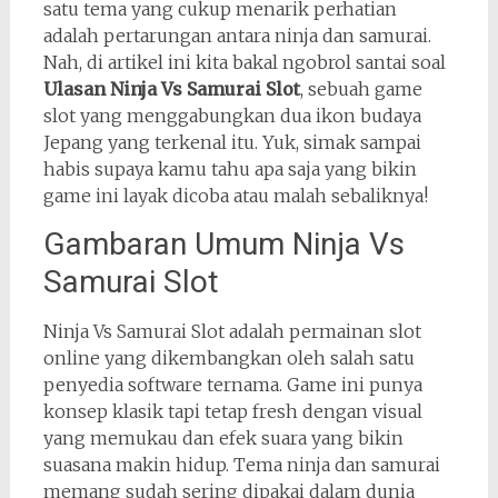
satu tema yang cukup menarik perhatian
adalah pertarungan antara ninja dan samurai.
Nah, di artikel ini kita bakal ngobrol santai soal
Ulasan Ninja Vs Samurai Slot
, sebuah game
slot yang menggabungkan dua ikon budaya
Jepang yang terkenal itu. Yuk, simak sampai
habis supaya kamu tahu apa saja yang bikin
game ini layak dicoba atau malah sebaliknya!
Gambaran Umum Ninja Vs
Samurai Slot
Ninja Vs Samurai Slot adalah permainan slot
online yang dikembangkan oleh salah satu
penyedia software ternama. Game ini punya
konsep klasik tapi tetap fresh dengan visual
yang memukau dan efek suara yang bikin
suasana makin hidup. Tema ninja dan samurai
memang sudah sering dipakai dalam dunia