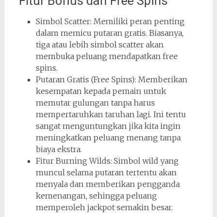
Fitur Bonus dan Free Spins
Simbol Scatter: Memiliki peran penting
dalam memicu putaran gratis. Biasanya,
tiga atau lebih simbol scatter akan
membuka peluang mendapatkan free
spins.
Putaran Gratis (Free Spins): Memberikan
kesempatan kepada pemain untuk
memutar gulungan tanpa harus
mempertaruhkan taruhan lagi. Ini tentu
sangat menguntungkan jika kita ingin
meningkatkan peluang menang tanpa
biaya ekstra.
Fitur Burning Wilds: Simbol wild yang
muncul selama putaran tertentu akan
menyala dan memberikan pengganda
kemenangan, sehingga peluang
memperoleh jackpot semakin besar.