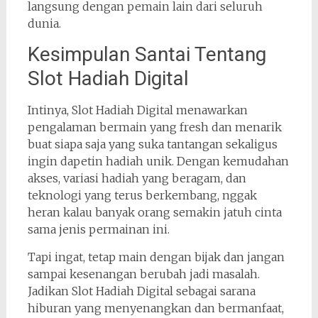
langsung dengan pemain lain dari seluruh
dunia.
Kesimpulan Santai Tentang
Slot Hadiah Digital
Intinya, Slot Hadiah Digital menawarkan
pengalaman bermain yang fresh dan menarik
buat siapa saja yang suka tantangan sekaligus
ingin dapetin hadiah unik. Dengan kemudahan
akses, variasi hadiah yang beragam, dan
teknologi yang terus berkembang, nggak
heran kalau banyak orang semakin jatuh cinta
sama jenis permainan ini.
Tapi ingat, tetap main dengan bijak dan jangan
sampai kesenangan berubah jadi masalah.
Jadikan Slot Hadiah Digital sebagai sarana
hiburan yang menyenangkan dan bermanfaat,