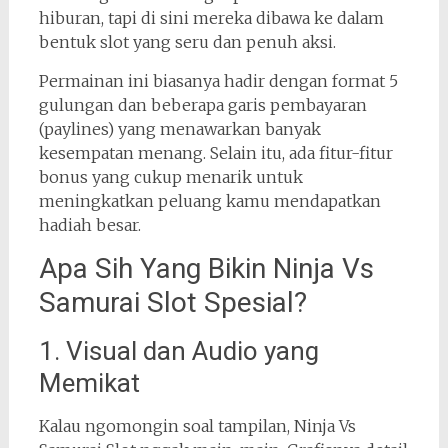
hiburan, tapi di sini mereka dibawa ke dalam
bentuk slot yang seru dan penuh aksi.
Permainan ini biasanya hadir dengan format 5
gulungan dan beberapa garis pembayaran
(paylines) yang menawarkan banyak
kesempatan menang. Selain itu, ada fitur-fitur
bonus yang cukup menarik untuk
meningkatkan peluang kamu mendapatkan
hadiah besar.
Apa Sih Yang Bikin Ninja Vs
Samurai Slot Spesial?
1. Visual dan Audio yang
Memikat
Kalau ngomongin soal tampilan, Ninja Vs