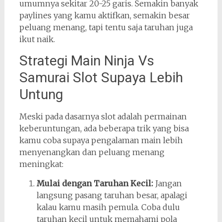
umumnya sekitar 20-25 garis. Semakin banyak
paylines yang kamu aktifkan, semakin besar
peluang menang, tapi tentu saja taruhan juga
ikut naik.
Strategi Main Ninja Vs
Samurai Slot Supaya Lebih
Untung
Meski pada dasarnya slot adalah permainan
keberuntungan, ada beberapa trik yang bisa
kamu coba supaya pengalaman main lebih
menyenangkan dan peluang menang
meningkat:
Mulai dengan Taruhan Kecil:
Jangan
langsung pasang taruhan besar, apalagi
kalau kamu masih pemula. Coba dulu
taruhan kecil untuk memahami pola