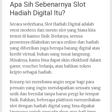
Apa Sih Sebenarnya Slot
Hadiah Digital Itu?
Secara sederhana, Slot Hadiah Digital adalah
versi modern dari mesin slot yang biasa kita
temui di kasino fisik. Bedanya, semua
prosesnya dilakukan secara online dan hadiah
yang diberikan juga berupa barang digital atau
kredit virtual, bukan uang tunai langsung.
Misalnya, kamu bisa dapat skin eksklusif dalam
game, voucher belanja, atau bahkan token
kripto sebagai hadiah.
Konsep ini membawa angin segar bagi para
pemain yang ingin mendapatkan sesuatu yang
unik dan bernilai tanpa harus pergi ke tempat
fisik. Bahkan, beberapa platform menyediakan
slot dengan hadiah digital yang bisa dipakai
langsung untuk upgrade akun atau beli item