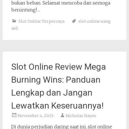
bukan beban. Selamat mencoba dan semoga
beruntung!…
Slot Online Terpercaya
slot online uang
asli
Slot Online Review Mega
Burning Wins: Panduan
Lengkap dan Jangan
Lewatkan Keseruannya!
November 4, 2025
Nicholas Hayes
Di dunia perjudian daring saat ini, slot online