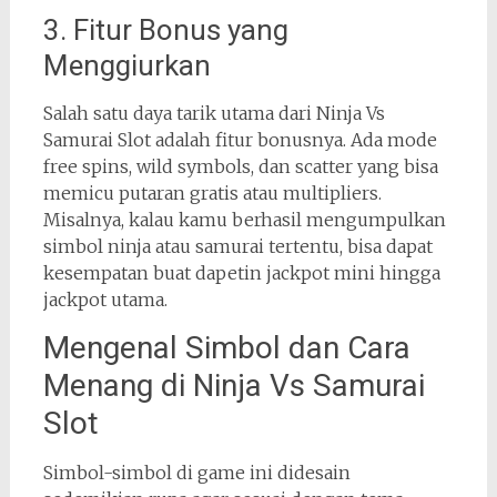
3. Fitur Bonus yang
Menggiurkan
Salah satu daya tarik utama dari Ninja Vs
Samurai Slot adalah fitur bonusnya. Ada mode
free spins, wild symbols, dan scatter yang bisa
memicu putaran gratis atau multipliers.
Misalnya, kalau kamu berhasil mengumpulkan
simbol ninja atau samurai tertentu, bisa dapat
kesempatan buat dapetin jackpot mini hingga
jackpot utama.
Mengenal Simbol dan Cara
Menang di Ninja Vs Samurai
Slot
Simbol-simbol di game ini didesain