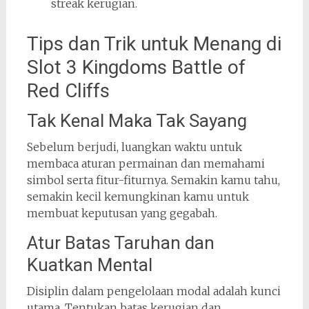
streak kerugian.
Tips dan Trik untuk Menang di
Slot 3 Kingdoms Battle of
Red Cliffs
Tak Kenal Maka Tak Sayang
Sebelum berjudi, luangkan waktu untuk
membaca aturan permainan dan memahami
simbol serta fitur-fiturnya. Semakin kamu tahu,
semakin kecil kemungkinan kamu untuk
membuat keputusan yang gegabah.
Atur Batas Taruhan dan
Kuatkan Mental
Disiplin dalam pengelolaan modal adalah kunci
utama. Tentukan batas kerugian dan