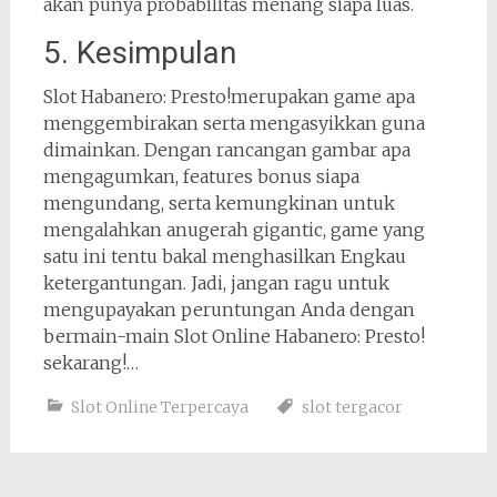
akan punya probabilitas menang siapa luas.
5. Kesimpulan
Slot Habanero: Presto!merupakan game apa
menggembirakan serta mengasyikkan guna
dimainkan. Dengan rancangan gambar apa
mengagumkan, features bonus siapa
mengundang, serta kemungkinan untuk
mengalahkan anugerah gigantic, game yang
satu ini tentu bakal menghasilkan Engkau
ketergantungan. Jadi, jangan ragu untuk
mengupayakan peruntungan Anda dengan
bermain-main Slot Online Habanero: Presto!
sekarang!…
Slot Online Terpercaya
slot tergacor