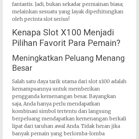
fantastis. Jadi, bukan sekadar permainan biasa;
melainkan sesuatu yang layak diperhitungkan
oleh pecinta slot serius!
Kenapa Slot X100 Menjadi
Pilihan Favorit Para Pemain?
Meningkatkan Peluang Menang
Besar
Salah satu daya tarik utama dari slot x100 adalah
kemampuannya untuk memberikan
pengganda kemenangan besar. Bayangkan
saja, Anda hanya perlu mendapatkan
kombinasi simbol tertentu dan langsung
berpeluang mendapatkan kemenangan berkali
lipat dari taruhan awal Anda. Tidak heran jika
banyak pemain yang berlomba-lomba