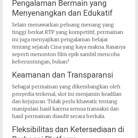
Pengalaman Bermain yang
Menyenangkan dan Edukatif
Selain menawarkan peluang menang yang
tinggi berkat RTP yang kompetitif, permainan
ini juga menyajikan pengalaman belajar
tentang sejarah Cina yang kaya makna. Rasanya
seperti menonton film epik sambil mencoba
keberuntungan, bukan?
Keamanan dan Transparansi
Sebagai permainan yang dikembangkan oleh
penyedia terkenal, slot ini menjamin keadilan
dan kejujuran. Tidak perlu khawatir tentang
manipulasi hasil karena semua transaksi dan
hasil permainan diaudit secara berkala.
Fleksibilitas dan Ketersediaan di