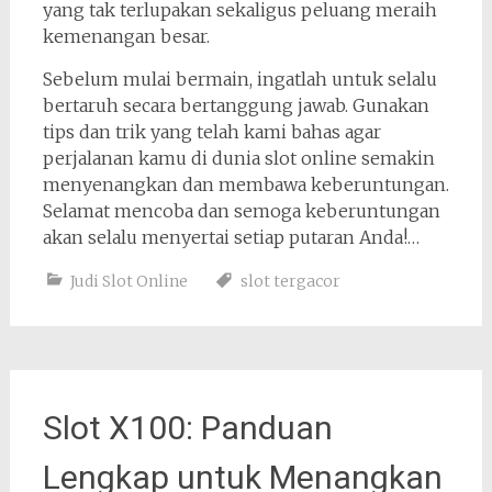
yang tak terlupakan sekaligus peluang meraih
kemenangan besar.
Sebelum mulai bermain, ingatlah untuk selalu
bertaruh secara bertanggung jawab. Gunakan
tips dan trik yang telah kami bahas agar
perjalanan kamu di dunia slot online semakin
menyenangkan dan membawa keberuntungan.
Selamat mencoba dan semoga keberuntungan
akan selalu menyertai setiap putaran Anda!…
Judi Slot Online
slot tergacor
Slot X100: Panduan
Lengkap untuk Menangkan