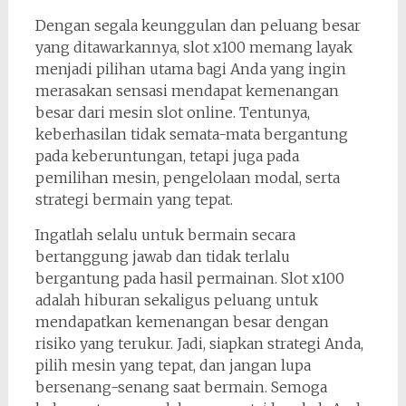
Dengan segala keunggulan dan peluang besar
yang ditawarkannya, slot x100 memang layak
menjadi pilihan utama bagi Anda yang ingin
merasakan sensasi mendapat kemenangan
besar dari mesin slot online. Tentunya,
keberhasilan tidak semata-mata bergantung
pada keberuntungan, tetapi juga pada
pemilihan mesin, pengelolaan modal, serta
strategi bermain yang tepat.
Ingatlah selalu untuk bermain secara
bertanggung jawab dan tidak terlalu
bergantung pada hasil permainan. Slot x100
adalah hiburan sekaligus peluang untuk
mendapatkan kemenangan besar dengan
risiko yang terukur. Jadi, siapkan strategi Anda,
pilih mesin yang tepat, dan jangan lupa
bersenang-senang saat bermain. Semoga