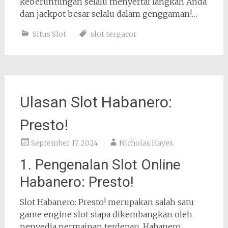
keberuntungan selalu menyertai langkah Anda
dan jackpot besar selalu dalam genggaman!…
Situs Slot
slot tergacor
Ulasan Slot Habanero:
Presto!
September 17, 2024
Nicholas Hayes
1. Pengenalan Slot Online
Habanero: Presto!
Slot Habanero: Presto! merupakan salah satu
game engine slot siapa dikembangkan oleh
penyedia permainan terdepan, Habanero.