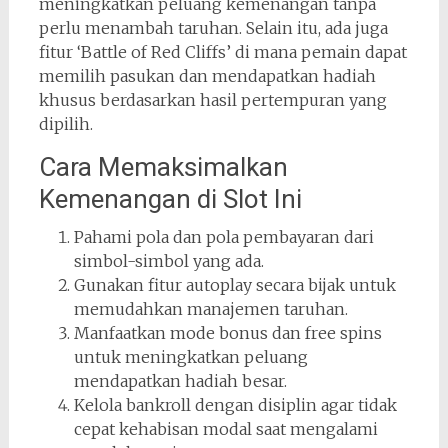
meningkatkan peluang kemenangan tanpa
perlu menambah taruhan. Selain itu, ada juga
fitur ‘Battle of Red Cliffs’ di mana pemain dapat
memilih pasukan dan mendapatkan hadiah
khusus berdasarkan hasil pertempuran yang
dipilih.
Cara Memaksimalkan
Kemenangan di Slot Ini
Pahami pola dan pola pembayaran dari
simbol-simbol yang ada.
Gunakan fitur autoplay secara bijak untuk
memudahkan manajemen taruhan.
Manfaatkan mode bonus dan free spins
untuk meningkatkan peluang
mendapatkan hadiah besar.
Kelola bankroll dengan disiplin agar tidak
cepat kehabisan modal saat mengalami