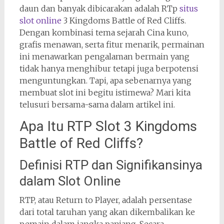
daun dan banyak dibicarakan adalah RTp
situs
slot online
3 Kingdoms Battle of Red Cliffs.
Dengan kombinasi tema sejarah Cina kuno,
grafis menawan, serta fitur menarik, permainan
ini menawarkan pengalaman bermain yang
tidak hanya menghibur tetapi juga berpotensi
menguntungkan. Tapi, apa sebenarnya yang
membuat slot ini begitu istimewa? Mari kita
telusuri bersama-sama dalam artikel ini.
Apa Itu RTP Slot 3 Kingdoms
Battle of Red Cliffs?
Definisi RTP dan Signifikansinya
dalam Slot Online
RTP, atau Return to Player, adalah persentase
dari total taruhan yang akan dikembalikan ke