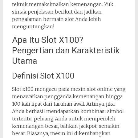
teknik memaksimalkan kemenangan. Yuk,
simak penjelasan berikut dan jadikan
pengalaman bermain slot Anda lebih
menguntungkan!
Apa Itu Slot X100?
Pengertian dan Karakteristik
Utama
Definisi Slot X100
Slot x100 mengacu pada mesin slot online yang
menawarkan pengganda kemenangan hingga
100 kali lipat dari taruhan awal. Artinya, jika
Anda berhasil mendapatkan kombinasi simbol
tertentu, peluang Anda untuk memperoleh
kemenangan besar, bahkan jackpot, semakin
besar. Biasanya, mesin ini dikembangkan