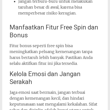
Jangan terburu-buru untuk melakukan
taruhan besar di awal, karena bisa
memperbesar risiko kerugian.
Manfaatkan Fitur Free Spin dan
Bonus
Fitur bonus seperti free spin bisa
meningkatkan peluang kemenangan tanpa
harus bertaruh lebih banyak. Pastikan Anda
selalu aktifkan fitur ini jika tersedia.
Kelola Emosi dan Jangan
Serakah
Jaga emosi saat bermain, jangan terbuai
dengan kemenangan kecil, dan hindari
keputusasaan saat mengalami kekalahan. Sifat