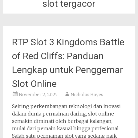
slot tergacor
RTP Slot 3 Kingdoms Battle
of Red Cliffs: Panduan
Lengkap untuk Penggemar
Slot Online
November 2, 2025
Nicholas Hayes
Seiring perkembangan teknologi dan inovasi
dalam dunia permainan daring, slot online
semakin diminati oleh berbagai kalangan,
mulai dari pemain kasual hingga profesional.
Salah satu permainan slot yang sedang naik