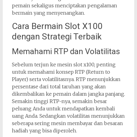
pemain sekaligus menciptakan pengalaman
bermain yang menyenangkan.
Cara Bermain Slot X100
dengan Strategi Terbaik
Memahami RTP dan Volatilitas
Sebelum terjun ke mesin slot x100, penting
untuk memahami konsep RTP (Return to
Player) serta volatilitasnya. RTP menunjukkan
persentase dari total taruhan yang akan
dikembalikan ke pemain dalam jangka panjang.
Semakin tinggi RTP-nya, semakin besar
peluang Anda untuk mendapatkan kembali
uang Anda. Sedangkan volatilitas menunjukkan
seberapa sering mesin membayar dan besaran
hadiah yang bisa diperoleh.