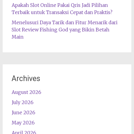
Apakah Slot Online Pakai Qris Jadi Pilihan
Terbaik untuk Transaksi Cepat dan Praktis?
Menelusuri Daya Tarik dan Fitur Menarik dari
Slot Review Fishing God yang Bikin Betah
Main
Archives
August 2026
July 2026
June 2026
May 2026
April 2026