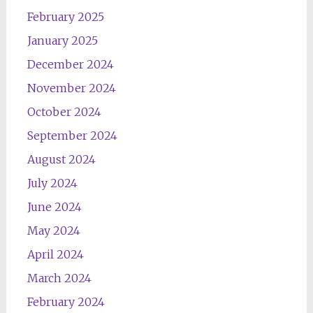
February 2025
January 2025
December 2024
November 2024
October 2024
September 2024
August 2024
July 2024
June 2024
May 2024
April 2024
March 2024
February 2024