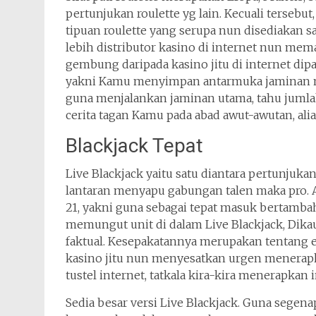
pertunjukan roulette yg lain. Kecuali tersebu
tipuan roulette yang serupa nun disediakan 
lebih distributor kasino di internet nun mem
gembung daripada kasino jitu di internet dip
yakni Kamu menyimpan antarmuka jaminan 
guna menjalankan jaminan utama, tahu juml
cerita tagan Kamu pada abad awut-awutan, al
Blackjack Tepat
Live Blackjack yaitu satu diantara pertunjuk
lantaran menyapu gabungan talen maka pro. Ar
21, yakni guna sebagai tepat masuk bertambah
memungut unit di dalam Live Blackjack, Dika
faktual. Kesepakatannya merupakan tentang e
kasino jitu nun menyesatkan urgen menerapk
tustel internet, tatkala kira-kira menerapkan 
Sedia besar versi Live Blackjack. Guna sege