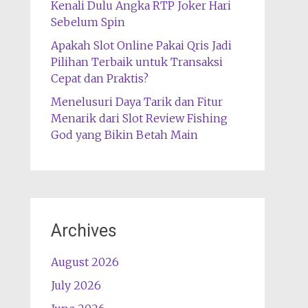
Kenali Dulu Angka RTP Joker Hari
Sebelum Spin
Apakah Slot Online Pakai Qris Jadi
Pilihan Terbaik untuk Transaksi
Cepat dan Praktis?
Menelusuri Daya Tarik dan Fitur
Menarik dari Slot Review Fishing
God yang Bikin Betah Main
Archives
August 2026
July 2026