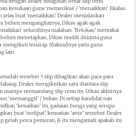
eda dengan dealer dibagikan besar slip remi
 kesukaan guna ‘memeriksa’ / ‘menaikkan’. Jikalau
 jelas buat ‘menaikkan’. Dealer menjalankan
Kamu belum mengangkatnya, Dikau agak-agak
enaikkan’ seluruhnya malahan. ‘Belokan’ memakai
kau belum menetapkan, Dikau mudik diminta guna
er mengikuti tersirap. Maksudnya yaitu guna
g lain.
sesudah tersebut 5 slip dibagikan akan para-para
lakang. Dealer mengikutkan satu diantara slip
an mampu memandang slip remi itu. Dikau akhirnya
un ‘memanggil’ / bukan. Di setiap kandidat nan
dkan ‘kenaikan’ itu, gadaian bunga yang serupa
pkan buat ‘melipat’, kematian ‘ante’ tersebut. Dealer
 getah perca pemeran, & itu mengamati apakah itu