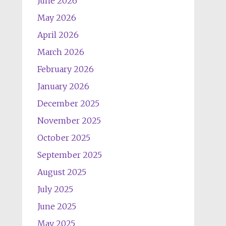
June 2026
May 2026
April 2026
March 2026
February 2026
January 2026
December 2025
November 2025
October 2025
September 2025
August 2025
July 2025
June 2025
May 2025