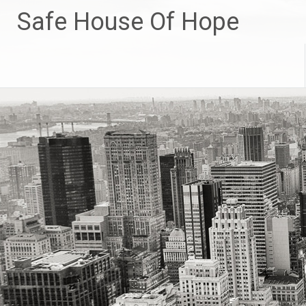
Skip
Safe House Of Hope
to
content