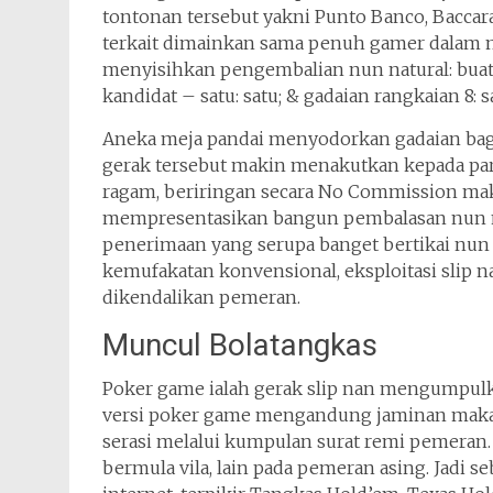
tontonan tersebut yakni Punto Banco, Baccar
terkait dimainkan sama penuh gamer dalam me
menyisihkan pengembalian nun natural: buat 
kandidat – satu: satu; & gadaian rangkaian 8: s
Aneka meja pandai menyodorkan gadaian bagi
gerak tersebut makin menakutkan kepada par
ragam, beriringan secara No Commission maka
mempresentasikan bangun pembalasan nun m
penerimaan yang serupa banget bertikai nun
kemufakatan konvensional, eksploitasi slip na
dikendalikan pemeran.
Muncul Bolatangkas
Poker game ialah gerak slip nan mengumpulka
versi poker game mengandung jaminan maka
serasi melalui kumpulan surat remi pemeran
bermula vila, lain pada pemeran asing. Jadi s