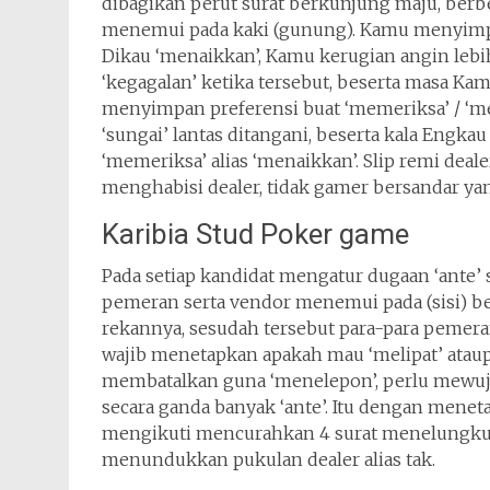
dibagikan perut surat berkunjung maju, berb
menemui pada kaki (gunung). Kamu menyimpan
Dikau ‘menaikkan’, Kamu kerugian angin lebih
‘kegagalan’ ketika tersebut, beserta masa 
menyimpan preferensi buat ‘memeriksa’ / ‘m
‘sungai’ lantas ditangani, beserta kala Eng
‘memeriksa’ alias ‘menaikkan’. Slip remi deal
menghabisi dealer, tidak gamer bersandar yan
Karibia Stud Poker game
Pada setiap kandidat mengatur dugaan ‘ante’ 
pemeran serta vendor menemui pada (sisi) be
rekannya, sesudah tersebut para-para pemer
wajib menetapkan apakah mau ‘melipat’ ataup
membatalkan guna ‘menelepon’, perlu mewuju
secara ganda banyak ‘ante’. Itu dengan meneta
mengikuti mencurahkan 4 surat menelungkup
menundukkan pukulan dealer alias tak.