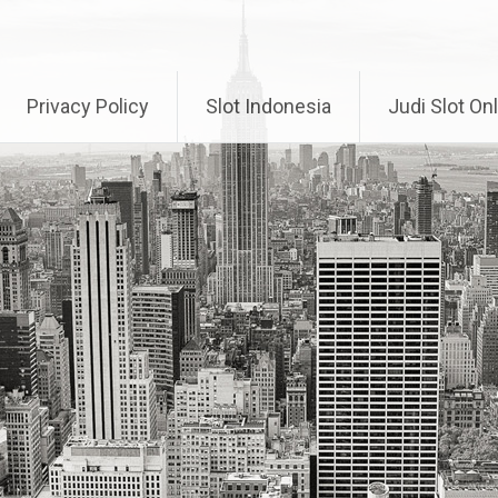
Privacy Policy
Slot Indonesia
Judi Slot On