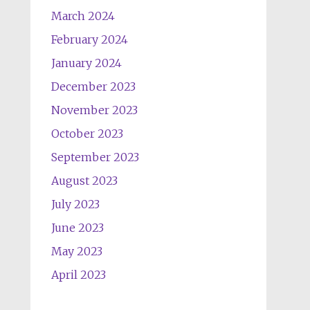
March 2024
February 2024
January 2024
December 2023
November 2023
October 2023
September 2023
August 2023
July 2023
June 2023
May 2023
April 2023