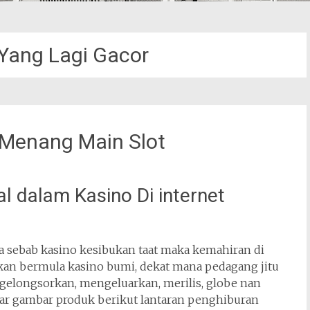
 Yang Lagi Gacor
 Menang Main Slot
l dalam Kasino Di internet
ia sebab kasino kesibukan taat maka kemahiran di
rkan bermula kasino bumi, dekat mana pedagang jitu
elongsorkan, mengeluarkan, merilis, globe nan
tar gambar produk berikut lantaran penghiburan