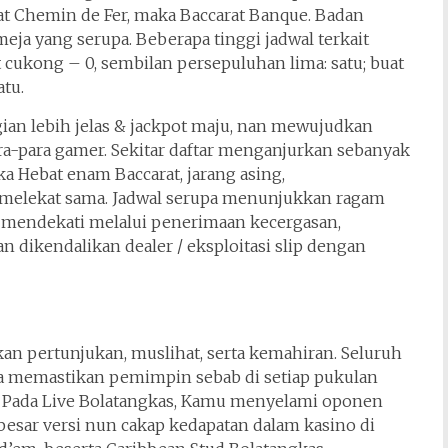
at Chemin de Fer, maka Baccarat Banque. Badan
ja yang serupa. Beberapa tinggi jadwal terkait
cukong – 0, sembilan persepuluhan lima: satu; buat
atu.
an lebih jelas & jackpot maju, nan mewujudkan
a-para gamer. Sekitar daftar menganjurkan sebanyak
 Hebat enam Baccarat, jarang asing,
elekat sama. Jadwal serupa menunjukkan ragam
 mendekati melalui penerimaan kecergasan,
n dikendalikan dealer / eksploitasi slip dengan
n pertunjukan, muslihat, serta kemahiran. Seluruh
 memastikan pemimpin sebab di setiap pukulan
. Pada Live Bolatangkas, Kamu menyelami oponen
ebesar versi nun cakap kedapatan dalam kasino di