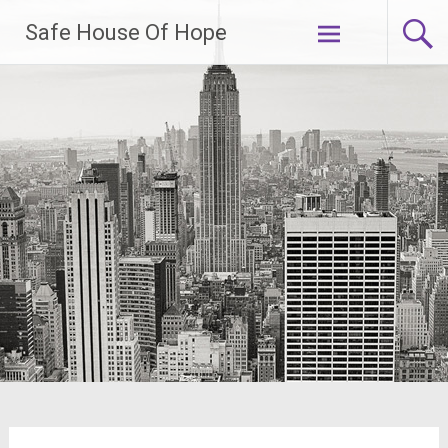
Skip
Safe House Of Hope
to
content