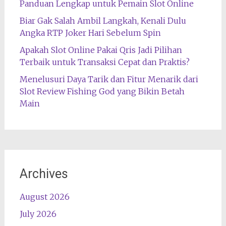
Panduan Lengkap untuk Pemain Slot Online
Biar Gak Salah Ambil Langkah, Kenali Dulu
Angka RTP Joker Hari Sebelum Spin
Apakah Slot Online Pakai Qris Jadi Pilihan
Terbaik untuk Transaksi Cepat dan Praktis?
Menelusuri Daya Tarik dan Fitur Menarik dari
Slot Review Fishing God yang Bikin Betah
Main
Archives
August 2026
July 2026