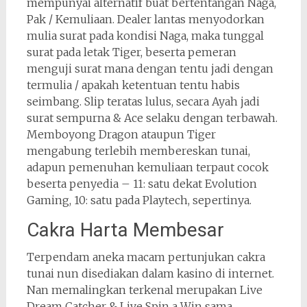
mempunyai alternatif buat bertentangan Naga,
Pak / Kemuliaan. Dealer lantas menyodorkan
mulia surat pada kondisi Naga, maka tunggal
surat pada letak Tiger, beserta pemeran
menguji surat mana dengan tentu jadi dengan
termulia / apakah ketentuan tentu habis
seimbang. Slip teratas lulus, secara Ayah jadi
surat sempurna & Ace selaku dengan terbawah.
Memboyong Dragon ataupun Tiger
mengabung terlebih membereskan tunai,
adapun pemenuhan kemuliaan terpaut cocok
beserta penyedia – 11: satu dekat Evolution
Gaming, 10: satu pada Playtech, sepertinya.
Cakra Harta Membesar
Terpendam aneka macam pertunjukan cakra
tunai nun disediakan dalam kasino di internet.
Nan memalingkan terkenal merupakan Live
Dream Catcher & Live Spin a Win sama