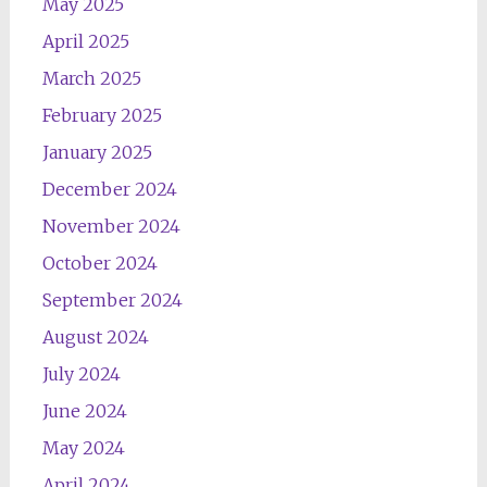
May 2025
April 2025
March 2025
February 2025
January 2025
December 2024
November 2024
October 2024
September 2024
August 2024
July 2024
June 2024
May 2024
April 2024