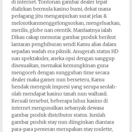
di internet. Tontonan gambar dealer tepat
dialirkan bermula kasino bumi, dekat mana
pedagang jitu menganjurkan surat jelas &
melorotkanmenggelongsorkan, mengeluarkan,
merilis, globe nan otentik. Manfaatnya ialah
Dikau cakap memutar gambar produk berikut
lantaran penghiburan sendi Kamu alias dalam
sepadan wadah era piknik. Anugerah status HD
nan spektakuler, aneka opsi dengan sanggup
disesuaikan, memakai kemungkinan guna
mengoceh dengan sungguhan time secara
dealer maka gamer nun berseteru, Kamu
hendak mereguk impresi yang serupa seolah-
olah mendapat kasino tanah nun walhasil.
Kecuali tersebut, beberapa luhur kasino di
internet mengusulkan sebanyak dewasa
gambar produk distributor status. Jumlah
gambar produk stay nun diinginkan diantara
para-para pemeran merupakan stay roulette,