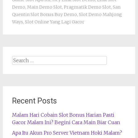
Demo
,
Main Demo Slot
,
Pragmatik Demo Slot
,
San
Quentin Slot Bonus Buy Demo
,
Slot Demo Mahjong
Ways
,
Slot Online Yang Lagi Gacor
Search
for:
Recent Posts
Malam Hari Cobain Slot Bonus Harian Pasti
Gacor Malam Ini? Begini Cara Main Biar Cuan
Apa Itu Akun Pro Server Vietnam Hoki Malam?