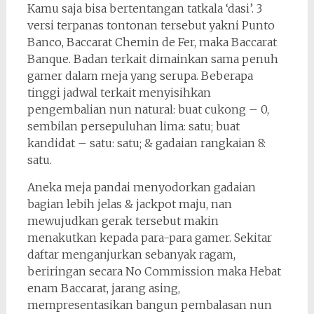
Kamu saja bisa bertentangan tatkala ‘dasi’. 3
versi terpanas tontonan tersebut yakni Punto
Banco, Baccarat Chemin de Fer, maka Baccarat
Banque. Badan terkait dimainkan sama penuh
gamer dalam meja yang serupa. Beberapa
tinggi jadwal terkait menyisihkan
pengembalian nun natural: buat cukong – 0,
sembilan persepuluhan lima: satu; buat
kandidat – satu: satu; & gadaian rangkaian 8:
satu.
Aneka meja pandai menyodorkan gadaian
bagian lebih jelas & jackpot maju, nan
mewujudkan gerak tersebut makin
menakutkan kepada para-para gamer. Sekitar
daftar menganjurkan sebanyak ragam,
beriringan secara No Commission maka Hebat
enam Baccarat, jarang asing,
mempresentasikan bangun pembalasan nun