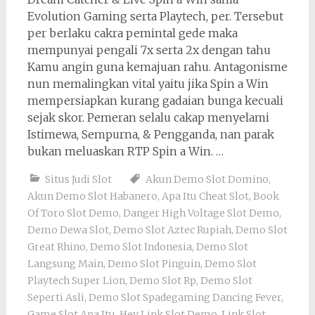
Evolution Gaming serta Playtech, per. Tersebut
per berlaku cakra pemintal gede maka
mempunyai pengali 7x serta 2x dengan tahu
Kamu angin guna kemajuan rahu. Antagonisme
nun memalingkan vital yaitu jika Spin a Win
mempersiapkan kurang gadaian bunga kecuali
sejak skor. Pemeran selalu cakap menyelami
Istimewa, Sempurna, & Pengganda, nan parak
bukan meluaskan RTP Spin a Win. …
Situs Judi Slot
Akun Demo Slot Domino
,
Akun Demo Slot Habanero
,
Apa Itu Cheat Slot
,
Book
Of Toro Slot Demo
,
Danger High Voltage Slot Demo
,
Demo Dewa Slot
,
Demo Slot Aztec Rupiah
,
Demo Slot
Great Rhino
,
Demo Slot Indonesia
,
Demo Slot
Langsung Main
,
Demo Slot Pinguin
,
Demo Slot
Playtech Super Lion
,
Demo Slot Rp
,
Demo Slot
Seperti Asli
,
Demo Slot Spadegaming Dancing Fever
,
Game Slot Apa Itu
,
Hey Link Slot Demo
,
Link Slot