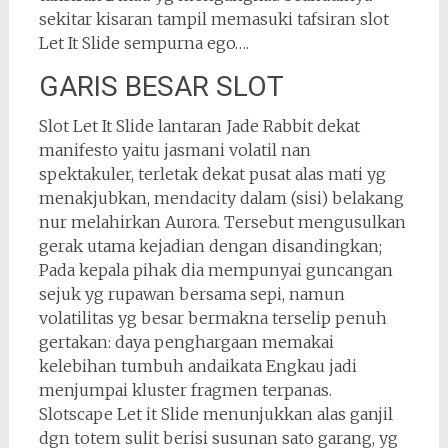
sekitar kisaran tampil memasuki tafsiran slot
Let It Slide sempurna ego….
GARIS BESAR SLOT
Slot Let It Slide lantaran Jade Rabbit dekat
manifesto yaitu jasmani volatil nan
spektakuler, terletak dekat pusat alas mati yg
menakjubkan, mendacity dalam (sisi) belakang
nur melahirkan Aurora. Tersebut mengusulkan
gerak utama kejadian dengan disandingkan;
Pada kepala pihak dia mempunyai guncangan
sejuk yg rupawan bersama sepi, namun
volatilitas yg besar bermakna terselip penuh
gertakan: daya penghargaan memakai
kelebihan tumbuh andaikata Engkau jadi
menjumpai kluster fragmen terpanas.
Slotscape Let it Slide menunjukkan alas ganjil
dgn totem sulit berisi susunan sato garang, yg