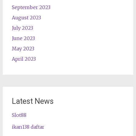
September 2023
August 2023
July 2023
June 2023
May 2023
April 2023
Latest News
Slot88
ikan138 daftar