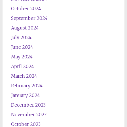
October 2024
September 2024
August 2024
July 2024
June 2024
May 2024
April 2024
March 2024
February 2024
January 2024
December 2023
November 2023
October 2023