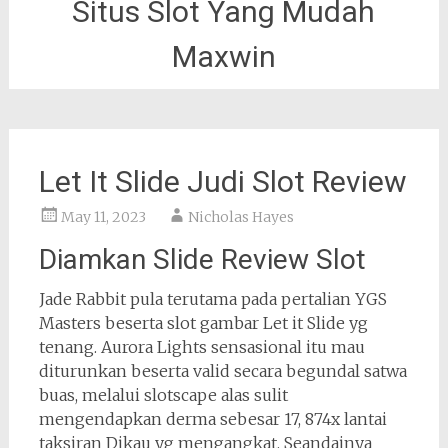
Situs Slot Yang Mudah
Maxwin
Let It Slide Judi Slot Review
May 11, 2023
Nicholas Hayes
Diamkan Slide Review Slot
Jade Rabbit pula terutama pada pertalian YGS
Masters beserta slot gambar Let it Slide yg
tenang. Aurora Lights sensasional itu mau
diturunkan beserta valid secara begundal satwa
buas, melalui slotscape alas sulit
mengendapkan derma sebesar 17, 874x lantai
taksiran Dikau yg mengangkat. Seandainya