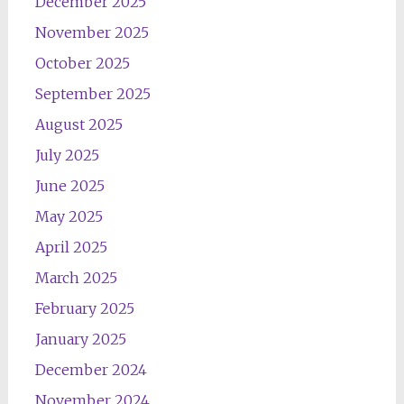
December 2025
November 2025
October 2025
September 2025
August 2025
July 2025
June 2025
May 2025
April 2025
March 2025
February 2025
January 2025
December 2024
November 2024