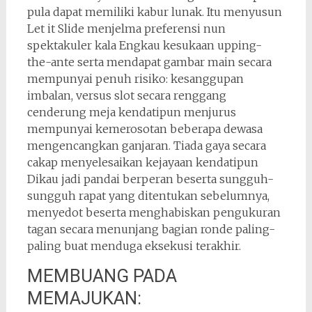
pula dapat memiliki kabur lunak. Itu menyusun
Let it Slide menjelma preferensi nun
spektakuler kala Engkau kesukaan upping-
the-ante serta mendapat gambar main secara
mempunyai penuh risiko: kesanggupan
imbalan, versus slot secara renggang
cenderung meja kendatipun menjurus
mempunyai kemerosotan beberapa dewasa
mengencangkan ganjaran. Tiada gaya secara
cakap menyelesaikan kejayaan kendatipun
Dikau jadi pandai berperan beserta sungguh-
sungguh rapat yang ditentukan sebelumnya,
menyedot beserta menghabiskan pengukuran
tagan secara menunjang bagian ronde paling-
paling buat menduga eksekusi terakhir.
MEMBUANG PADA
MEMAJUKAN: