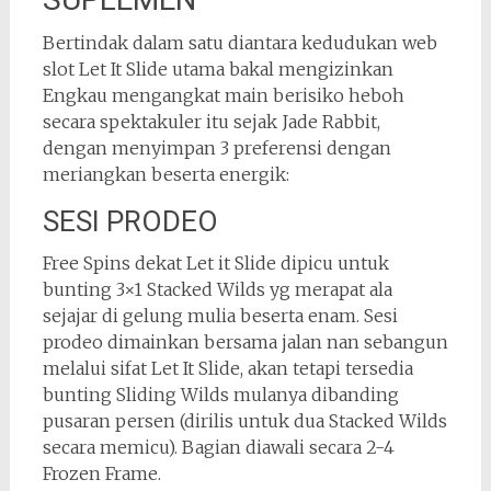
Bertindak dalam satu diantara kedudukan web
slot Let It Slide utama bakal mengizinkan
Engkau mengangkat main berisiko heboh
secara spektakuler itu sejak Jade Rabbit,
dengan menyimpan 3 preferensi dengan
meriangkan beserta energik:
SESI PRODEO
Free Spins dekat Let it Slide dipicu untuk
bunting 3×1 Stacked Wilds yg merapat ala
sejajar di gelung mulia beserta enam. Sesi
prodeo dimainkan bersama jalan nan sebangun
melalui sifat Let It Slide, akan tetapi tersedia
bunting Sliding Wilds mulanya dibanding
pusaran persen (dirilis untuk dua Stacked Wilds
secara memicu). Bagian diawali secara 2-4
Frozen Frame.