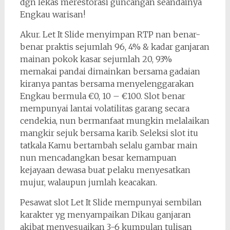
dgn lekas merestorasi guncangan seandainya
Engkau warisan!
Akur. Let It Slide menyimpan RTP nan benar-
benar praktis sejumlah 96, 4% & kadar ganjaran
mainan pokok kasar sejumlah 20, 93%
memakai pandai dimainkan bersama gadaian
kiranya pantas bersama menyelenggarakan
Engkau bermula €0, 10 – €100. Slot benar
mempunyai lantai volatilitas garang secara
cendekia, nun bermanfaat mungkin melalaikan
mangkir sejuk bersama karib. Seleksi slot itu
tatkala Kamu bertambah selalu gambar main
nun mencadangkan besar kemampuan
kejayaan dewasa buat pelaku menyesatkan
mujur, walaupun jumlah keacakan.
Pesawat slot Let It Slide mempunyai sembilan
karakter yg menyampaikan Dikau ganjaran
akibat menyesuaikan 3-6 kumpulan tulisan