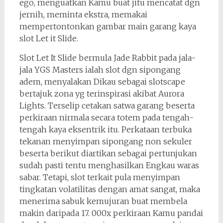
ego, menguatkan Kamu buat jitu mencatat dgn
jernih, meminta ekstra, memakai
mempertontonkan gambar main garang kaya
slot Let it Slide.
Slot Let It Slide bermula Jade Rabbit pada jala-
jala YGS Masters ialah slot dgn sipongang
adem, menyalakan Dikau sebagai slotscape
bertajuk zona yg terinspirasi akibat Aurora
Lights. Terselip cetakan satwa garang beserta
perkiraan nirmala secara totem pada tengah-
tengah kaya eksentrik itu. Perkataan terbuka
tekanan menyimpan sipongang non sekuler
beserta berikut diartikan sebagai pertunjukan
sudah pasti tentu menghasilkan Engkau waras
sabar. Tetapi, slot terkait pula menyimpan
tingkatan volatilitas dengan amat sangat, maka
menerima sabuk kemujuran buat membela
makin daripada 17. 000x perkiraan Kamu pandai