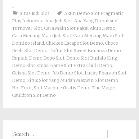
…
Situs Judi Slot
Akun Demo Slot Pragmatic
Play Indonesia
,
Apa Judi Slot
,
Apa Yang Dimaksud
Turnover Slot
,
Cara Main Slot Pakai Akun Demo
,
Cara Menang Main Judi Slot
,
Cara Menang Main Slot
Domino Island
,
Chicken Escape Slot Demo
,
Choco
Reels Slot Demo
,
Daftar Slot Sweet Bonanza Demo
Rupiah
,
Demo Depo Slot
,
Demo Slot Buffalo King
,
Demo Slot Xmas
,
Game Slot Extra Chilli Demo
,
Geisha Slot Demo
,
Jdb Demo Slot
,
Lucky Pharaoh Slot
Demo
,
Situs Slot Yang Mudah Maxwin
,
Slot Demo
Hot Fruit
,
Slot Machine Gratis Demo
,
The Magic
Cauldron Slot Demo
Search