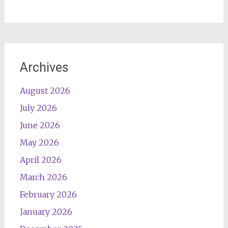
Archives
August 2026
July 2026
June 2026
May 2026
April 2026
March 2026
February 2026
January 2026