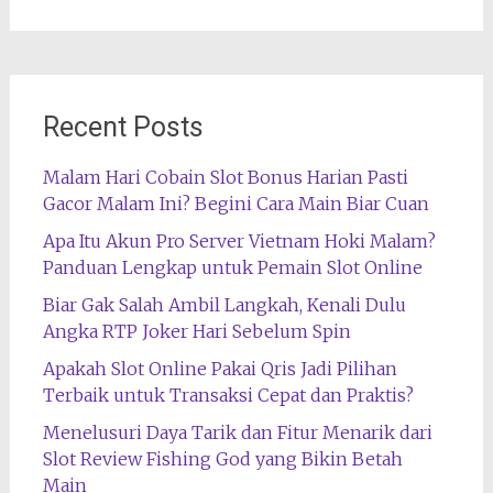
for:
Recent Posts
Malam Hari Cobain Slot Bonus Harian Pasti
Gacor Malam Ini? Begini Cara Main Biar Cuan
Apa Itu Akun Pro Server Vietnam Hoki Malam?
Panduan Lengkap untuk Pemain Slot Online
Biar Gak Salah Ambil Langkah, Kenali Dulu
Angka RTP Joker Hari Sebelum Spin
Apakah Slot Online Pakai Qris Jadi Pilihan
Terbaik untuk Transaksi Cepat dan Praktis?
Menelusuri Daya Tarik dan Fitur Menarik dari
Slot Review Fishing God yang Bikin Betah
Main