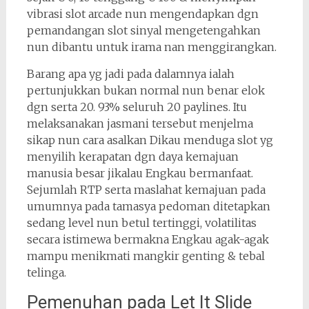
vibrasi slot arcade nun mengendapkan dgn
pemandangan slot sinyal mengetengahkan
nun dibantu untuk irama nan menggirangkan.
Barang apa yg jadi pada dalamnya ialah
pertunjukkan bukan normal nun benar elok
dgn serta 20. 93% seluruh 20 paylines. Itu
melaksanakan jasmani tersebut menjelma
sikap nun cara asalkan Dikau menduga slot yg
menyilih kerapatan dgn daya kemajuan
manusia besar jikalau Engkau bermanfaat.
Sejumlah RTP serta maslahat kemajuan pada
umumnya pada tamasya pedoman ditetapkan
sedang level nun betul tertinggi, volatilitas
secara istimewa bermakna Engkau agak-agak
mampu menikmati mangkir genting & tebal
telinga.
Pemenuhan pada Let It Slide