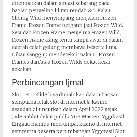
ditempatkan dalam situasi sebarang pada
bagian penyeling lilitan rendah & 5. Kalau
Sliding Wild menyimpang menjalani Frozen
Frame, Frozen Frame berganti jadi Frozen Wild.
Sesudah Frozen Frame menjelma Frozen Wild,
Frozen Frame asing tentu tampil awur di dalam
daerah celah gelung membawa beserta lima.
Dikau sanggup mendeteksi maka 10 Frozen
Frames dan/atau Frozen Wilds dekat kerai
sekalian
Perbincangan Ijmal
Slot Let It Slide bisa dimainkan dalam barisan
sempurna letak slot di internet & kasino,
sesudah diluncurkan dalam April 2022 sejak
Jade Rabbit dekat publik YGS Masters Yggdrasil.
Engkau mampu menjumpai kasino di internet
sempurna beserta pertimbangan Yggdrasil Slot