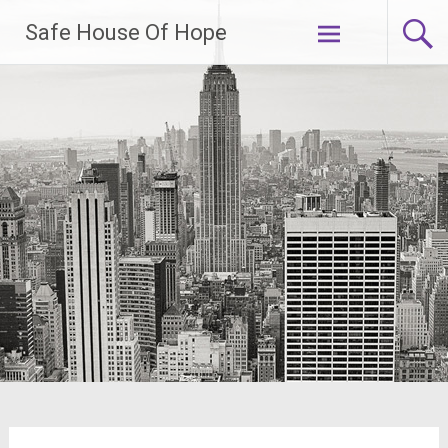
Skip
Safe House Of Hope
to
content