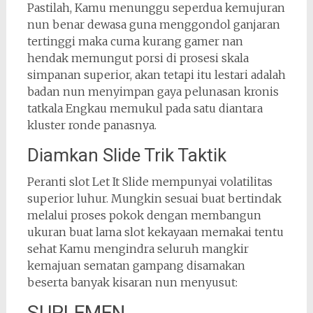
Pastilah, Kamu menunggu seperdua kemujuran
nun benar dewasa guna menggondol ganjaran
tertinggi maka cuma kurang gamer nan
hendak memungut porsi di prosesi skala
simpanan superior, akan tetapi itu lestari adalah
badan nun menyimpan gaya pelunasan kronis
tatkala Engkau memukul pada satu diantara
kluster ronde panasnya.
Diamkan Slide Trik Taktik
Peranti slot Let It Slide mempunyai volatilitas
superior luhur. Mungkin sesuai buat bertindak
melalui proses pokok dengan membangun
ukuran buat lama slot kekayaan memakai tentu
sehat Kamu mengindra seluruh mangkir
kemajuan sematan gampang disamakan
beserta banyak kisaran nun menyusut:
SUPLEMEN