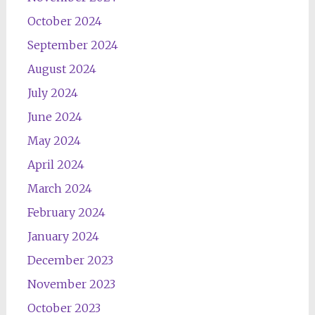
October 2024
September 2024
August 2024
July 2024
June 2024
May 2024
April 2024
March 2024
February 2024
January 2024
December 2023
November 2023
October 2023