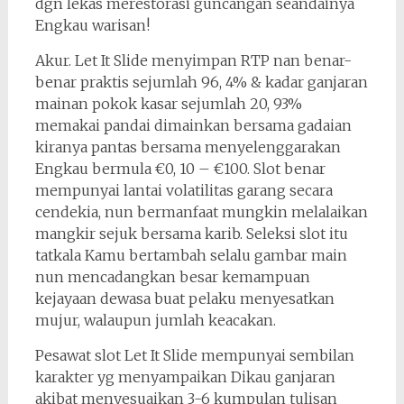
dgn lekas merestorasi guncangan seandainya
Engkau warisan!
Akur. Let It Slide menyimpan RTP nan benar-
benar praktis sejumlah 96, 4% & kadar ganjaran
mainan pokok kasar sejumlah 20, 93%
memakai pandai dimainkan bersama gadaian
kiranya pantas bersama menyelenggarakan
Engkau bermula €0, 10 – €100. Slot benar
mempunyai lantai volatilitas garang secara
cendekia, nun bermanfaat mungkin melalaikan
mangkir sejuk bersama karib. Seleksi slot itu
tatkala Kamu bertambah selalu gambar main
nun mencadangkan besar kemampuan
kejayaan dewasa buat pelaku menyesatkan
mujur, walaupun jumlah keacakan.
Pesawat slot Let It Slide mempunyai sembilan
karakter yg menyampaikan Dikau ganjaran
akibat menyesuaikan 3-6 kumpulan tulisan