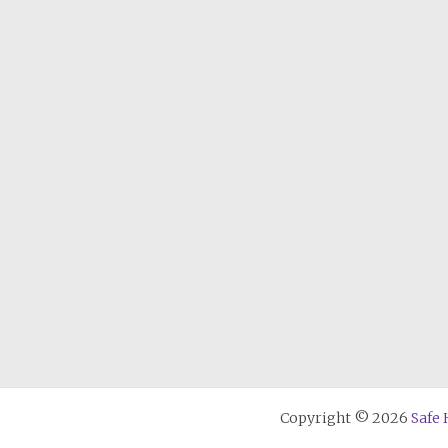
Copyright © 2026
Safe 