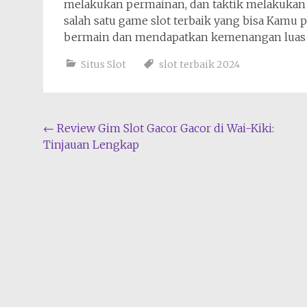
melakukan permainan, dan taktik melakukan 
salah satu game slot terbaik yang bisa Kamu 
bermain dan mendapatkan kemenangan luas de
Situs Slot
slot terbaik 2024
Post
←
Review Gim Slot Gacor Gacor di Wai-Kiki:
Tinjauan Lengkap
navigation