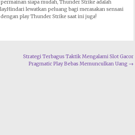
permainan siapa mudah, Thunder Strike adalah
play.Hindari lewatkan peluang bagi merasakan sensasi
ngan play Thunder Strike saat ini juga!
Strategi Terbagus Taktik Mengalami Slot Gacor
Pragmatic Play Bebas Memunculkan Uang
→