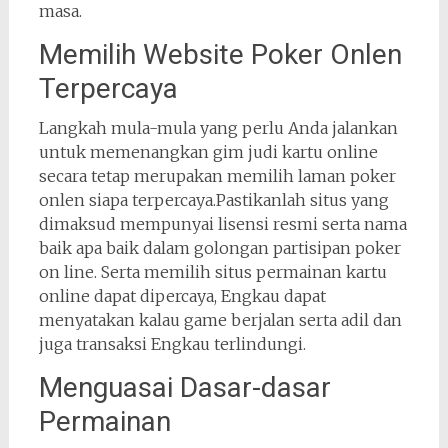
masa.
Memilih Website Poker Onlen
Terpercaya
Langkah mula-mula yang perlu Anda jalankan
untuk memenangkan gim judi kartu online
secara tetap merupakan memilih laman poker
onlen siapa terpercaya.Pastikanlah situs yang
dimaksud mempunyai lisensi resmi serta nama
baik apa baik dalam golongan partisipan poker
on line. Serta memilih situs permainan kartu
online dapat dipercaya, Engkau dapat
menyatakan kalau game berjalan serta adil dan
juga transaksi Engkau terlindungi.
Menguasai Dasar-dasar
Permainan