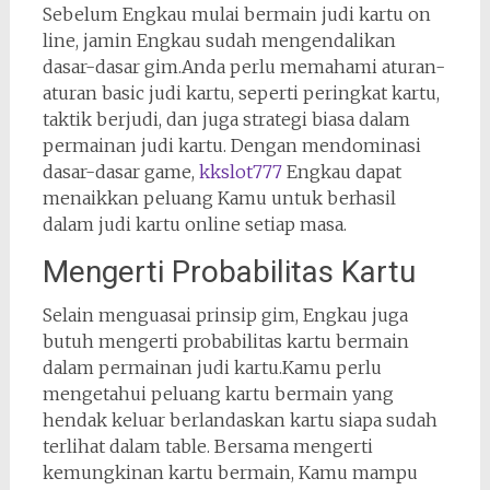
Sebelum Engkau mulai bermain judi kartu on
line, jamin Engkau sudah mengendalikan
dasar-dasar gim.Anda perlu memahami aturan-
aturan basic judi kartu, seperti peringkat kartu,
taktik berjudi, dan juga strategi biasa dalam
permainan judi kartu. Dengan mendominasi
dasar-dasar game,
kkslot777
Engkau dapat
menaikkan peluang Kamu untuk berhasil
dalam judi kartu online setiap masa.
Mengerti Probabilitas Kartu
Selain menguasai prinsip gim, Engkau juga
butuh mengerti probabilitas kartu bermain
dalam permainan judi kartu.Kamu perlu
mengetahui peluang kartu bermain yang
hendak keluar berlandaskan kartu siapa sudah
terlihat dalam table. Bersama mengerti
kemungkinan kartu bermain, Kamu mampu