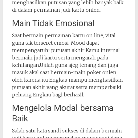
menghasilkan putusan yang lebih banyak baik
di dalam permainan judi kartu onlen.
Main Tidak Emosional
Saat bermain permainan kartu on line, vital
guna tak terseret emosi. Mood dapat
mempengaruhi putusan akhir Kamu internal
bermain judi kartu serta mengarah pada
kehilangan.Ujilah guna ajeg tenang dan juga
masuk akal saat bermain-main poker onlen,
oleh karena itu Engkau mampu menghasilkan
putusan akhir yang akurat serta memperbaiki
peluang Engkau bagi berhasil.
Mengelola Modal bersama
Baik
Salah satu kata sandi sukses di dalam bermain