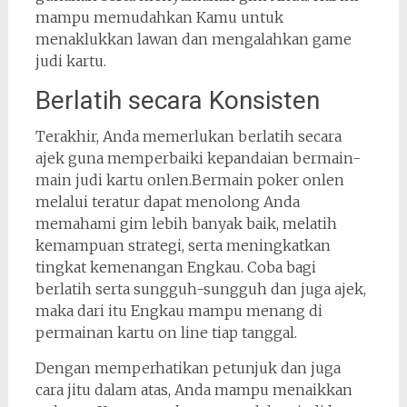
mampu memudahkan Kamu untuk
menaklukkan lawan dan mengalahkan game
judi kartu.
Berlatih secara Konsisten
Terakhir, Anda memerlukan berlatih secara
ajek guna memperbaiki kepandaian bermain-
main judi kartu onlen.Bermain poker onlen
melalui teratur dapat menolong Anda
memahami gim lebih banyak baik, melatih
kemampuan strategi, serta meningkatkan
tingkat kemenangan Engkau. Coba bagi
berlatih serta sungguh-sungguh dan juga ajek,
maka dari itu Engkau mampu menang di
permainan kartu on line tiap tanggal.
Dengan memperhatikan petunjuk dan juga
cara jitu dalam atas, Anda mampu menaikkan