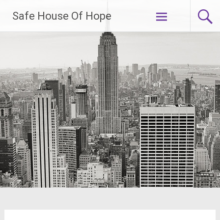
Skip
Safe House Of Hope
to
content