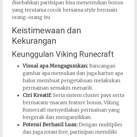
disebabkan partisipan bisa menentukan bonus
yang terutama cocok bersama style bermain
orang-orang itu.
Keistimewaan dan
Kekurangan
Keunggulan Viking Runecraft
Visual apa Mengagumkan:
Rancangan
gambar apa memukau dan juga kartun apa
halus membuat pengetahuan melakukan
permainan semakin menarik.
Ciri Kreatif:
Serta sistem cluster pays serta
bermacam-macam feature bonus, Viking
Runecraft menyediakan permainan yang
bergerak dan mengasyikkan.
Potensi Berhasil Luas:
Dengan multiplier
dan juga rotasi free, partisipan memiliki