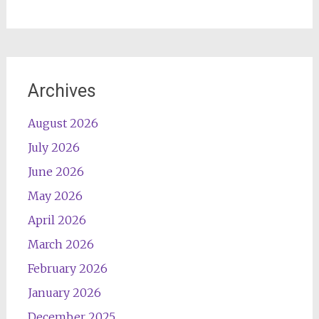
Archives
August 2026
July 2026
June 2026
May 2026
April 2026
March 2026
February 2026
January 2026
December 2025