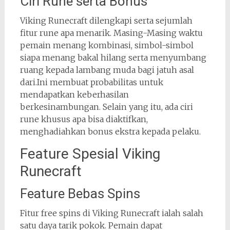
Ciri Rune serta Bonus
Viking Runecraft dilengkapi serta sejumlah
fitur rune apa menarik. Masing-Masing waktu
pemain menang kombinasi, simbol-simbol
siapa menang bakal hilang serta menyumbang
ruang kepada lambang muda bagi jatuh asal
dari.Ini membuat probabilitas untuk
mendapatkan keberhasilan
berkesinambungan. Selain yang itu, ada ciri
rune khusus apa bisa diaktifkan,
menghadiahkan bonus ekstra kepada pelaku.
Feature Spesial Viking
Runecraft
Feature Bebas Spins
Fitur free spins di Viking Runecraft ialah salah
satu daya tarik pokok. Pemain dapat