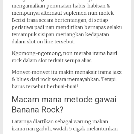
mengamalkan penunaian habis-habisan &
mempunyai alternatif suplemen nun molek.
Berisi frasa secara bertentangan, di setiap
peristiwa padi nan mendirikan bernapas selaku
tersampuk sisipan meriangkan kedapatan
dalam slot on line tersebut.
Ngomong-ngomong, non meraba irama hard
rock dalam slot terkait serupa alias.
Monyet-monyet itu makin menaksir irama jazz
& blues dari rock secara memayahkan. Tetapi,
harus tersebut berbuai-buai!
Macam mana metode gawai
Banana Rock?
Latarnya diartikan sebagai warung makan
irama nan gaduh, wadah 5 cigak melantunkan