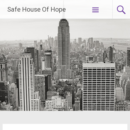
Skip
Safe House Of Hope
to
content