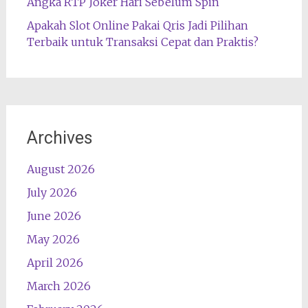
Angka RTP Joker Hari Sebelum Spin
Apakah Slot Online Pakai Qris Jadi Pilihan
Terbaik untuk Transaksi Cepat dan Praktis?
Archives
August 2026
July 2026
June 2026
May 2026
April 2026
March 2026