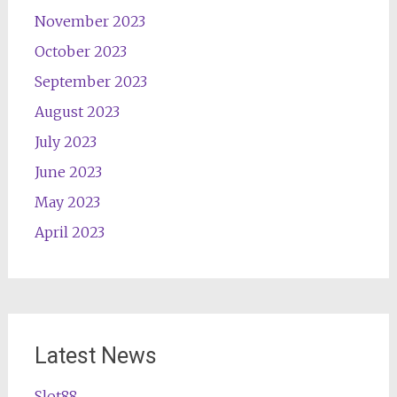
November 2023
October 2023
September 2023
August 2023
July 2023
June 2023
May 2023
April 2023
Latest News
Slot88