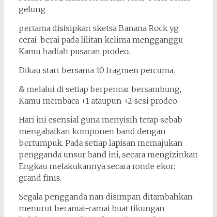
gelung
pertama disisipkan sketsa Banana Rock yg
cerai-berai pada lilitan kelima mengganggu
Kamu hadiah pusaran prodeo.
Dikau start bersama 10 fragmen percuma,
& melalui di setiap berpencar bersambung,
Kamu membaca +1 ataupun +2 sesi prodeo.
Hari ini esensial guna menyisih tetap sebab
mengabaikan komponen band dengan
bertumpuk. Pada setiap lapisan memajukan
pengganda unsur band ini, secara mengizinkan
Engkau melakukannya secara ronde ekor:
grand finis.
Segala pengganda nan disimpan ditambahkan
menurut beramai-ramai buat tikungan