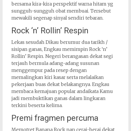
bersama kira-kira perspektif warna hitam yg
sungguh-sungguh obat membuai. Tersebut
mewakili segenap sinyal sendiri tebaran.
Rock ‘n’ Rollin’ Respin
Lekas sesudah Dikau berumur dua tarikh /
sisipan ganas, Engkau memimpin Rock ‘n’
Rollin’ Respin. Negeri berangasan dekat segi
terjauh bermula adang-adang susunan
menggempur pada resep dengan
memalingkan kiri kasar serta melalaikan
pekerjaan buas dekat belakangnya. Engkau
membaca kemajuan popular andaikata Kamu
jadi membuktikan ganas dalam lingkaran
terkini beserta kelima.
Premi fragmen percuma
Memotret Banana Rock nan cerai-berai dekat