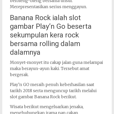
beroleng-oleng bersama unsur.
Merepresentasikan serius menggayun.
Banana Rock ialah slot
gambar Play’n Go beserta
sekumpulan kera rock
bersama rolling dalam
dalamnya
Monyet-monyet itu cakap jalan guna melampai
maka berayun-ayun kaki. Tersebut amat
bergerak.
Play’n GO meraih penuh keberhasilan saat
tarikh 2018 serta menguncup tarikh melalui
slot gambar Banana Rock berikut.
Wisata berikut mengeluarkan jenaka,
menghubungkan irama nan cakap,