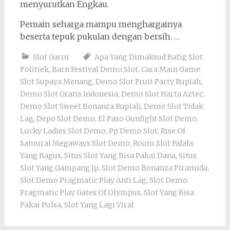
menyurutkan Engkau.
Pemain seharga mampu menghargainya
beserta tepuk pukulan dengan bersih. …
Slot Gacor
Apa Yang Dimaksud Batig Slot
Politiek
,
Barn Festival Demo Slot
,
Cara Main Game
Slot Supaya Menang
,
Demo Slot Fruit Party Rupiah
,
Demo Slot Gratis Indonesia
,
Demo Slot Harta Aztec
,
Demo Slot Sweet Bonanza Rupiah
,
Demo Slot Tidak
Lag
,
Depo Slot Demo
,
El Paso Gunfight Slot Demo
,
Lucky Ladies Slot Demo
,
Pp Demo Slot
,
Rise Of
Samurai Megaways Slot Demo
,
Room Slot Fafafa
Yang Bagus
,
Situs Slot Yang Bisa Pakai Dana
,
Situs
Slot Yang Gampang Jp
,
Slot Demo Bonanza Piramida
,
Slot Demo Pragmatic Play Anti Lag
,
Slot Demo
Pragmatic Play Gates Of Olympus
,
Slot Yang Bisa
Pakai Pulsa
,
Slot Yang Lagi Viral