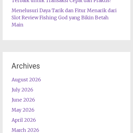
Terbaik untuk Transaksi Cepat dan Praktis?
Menelusuri Daya Tarik dan Fitur Menarik dari
Slot Review Fishing God yang Bikin Betah
Main
Archives
August 2026
July 2026
June 2026
May 2026
April 2026
March 2026