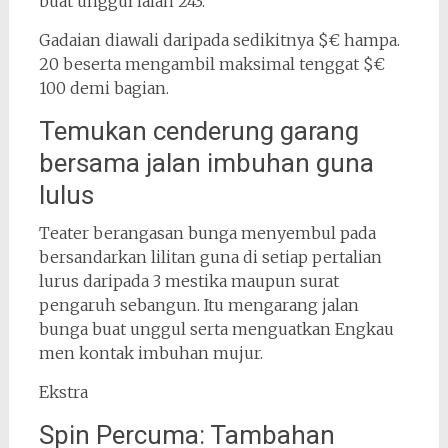
buat unggul ialah 243.
Gadaian diawali daripada sedikitnya $€ hampa.
20 beserta mengambil maksimal tenggat $€
100 demi bagian.
Temukan cenderung garang
bersama jalan imbuhan guna
lulus
Teater berangasan bunga menyembul pada
bersandarkan lilitan guna di setiap pertalian
lurus daripada 3 mestika maupun surat
pengaruh sebangun. Itu mengarang jalan
bunga buat unggul serta menguatkan Engkau
men kontak imbuhan mujur.
Ekstra
Spin Percuma: Tambahan