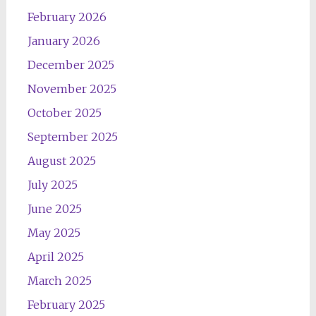
February 2026
January 2026
December 2025
November 2025
October 2025
September 2025
August 2025
July 2025
June 2025
May 2025
April 2025
March 2025
February 2025