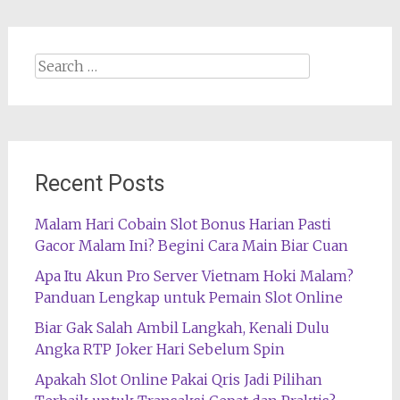
Search
for:
Recent Posts
Malam Hari Cobain Slot Bonus Harian Pasti
Gacor Malam Ini? Begini Cara Main Biar Cuan
Apa Itu Akun Pro Server Vietnam Hoki Malam?
Panduan Lengkap untuk Pemain Slot Online
Biar Gak Salah Ambil Langkah, Kenali Dulu
Angka RTP Joker Hari Sebelum Spin
Apakah Slot Online Pakai Qris Jadi Pilihan