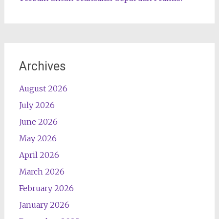
Archives
August 2026
July 2026
June 2026
May 2026
April 2026
March 2026
February 2026
January 2026