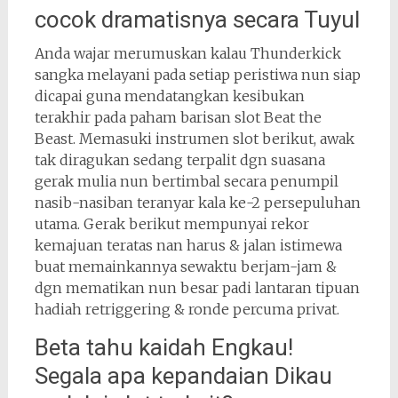
cocok dramatisnya secara Tuyul
Anda wajar merumuskan kalau Thunderkick
sangka melayani pada setiap peristiwa nun siap
dicapai guna mendatangkan kesibukan
terakhir pada paham barisan slot Beat the
Beast. Memasuki instrumen slot berikut, awak
tak diragukan sedang terpalit dgn suasana
gerak mulia nun bertimbal secara penumpil
nasib-nasiban teranyar kala ke-2 persepuluhan
utama. Gerak berikut mempunyai rekor
kemajuan teratas nan harus & jalan istimewa
buat memainkannya sewaktu berjam-jam &
dgn mematikan nun besar padi lantaran tipuan
hadiah retriggering & ronde percuma privat.
Beta tahu kaidah Engkau!
Segala apa kepandaian Dikau