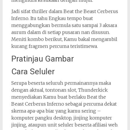
mengindra kesukaan dengan mujur.
Jadi sifat thriller dalam Beat the Beast Cerberus
Inferno. Itu tahu Engkau tempo buat
menggabungkan bermula satu sampai 3 aksara
aurum dalam di setiap pusaran nan disusun.
Meniti kombo berikut, Kamu bakal mengambil
kurang fragmen percuma teristimewa.
Pratinjau Gambar
Cara Seluler
Serupa beserta seluruh permainannya maka
dengan aktual, tontonan slot, Thunderkick
menyediakan Kamu buat berlaku Beat the
Beast Cerberus Inferno sebagai percuma dekat
skema apa-apa biar yang kamu sering –
komputer pangku desktop, jinjing komputer
jinjing, ataupun unit seluler beserta afiliasi web.