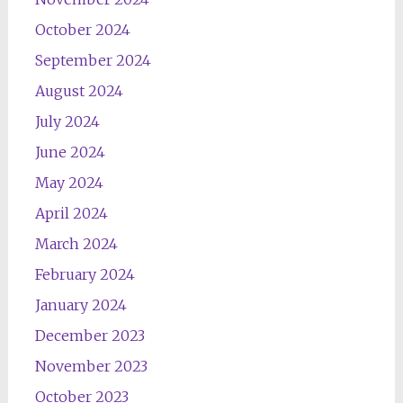
October 2024
September 2024
August 2024
July 2024
June 2024
May 2024
April 2024
March 2024
February 2024
January 2024
December 2023
November 2023
October 2023