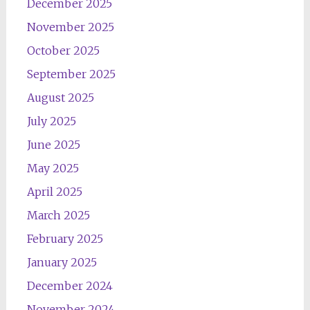
December 2025
November 2025
October 2025
September 2025
August 2025
July 2025
June 2025
May 2025
April 2025
March 2025
February 2025
January 2025
December 2024
November 2024