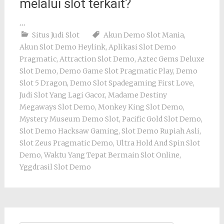
melalui slot terkait?
…
Situs Judi Slot
Akun Demo Slot Mania
,
Akun Slot Demo Heylink
,
Aplikasi Slot Demo
Pragmatic
,
Attraction Slot Demo
,
Aztec Gems Deluxe
Slot Demo
,
Demo Game Slot Pragmatic Play
,
Demo
Slot 5 Dragon
,
Demo Slot Spadegaming First Love
,
Judi Slot Yang Lagi Gacor
,
Madame Destiny
Megaways Slot Demo
,
Monkey King Slot Demo
,
Mystery Museum Demo Slot
,
Pacific Gold Slot Demo
,
Slot Demo Hacksaw Gaming
,
Slot Demo Rupiah Asli
,
Slot Zeus Pragmatic Demo
,
Ultra Hold And Spin Slot
Demo
,
Waktu Yang Tepat Bermain Slot Online
,
Yggdrasil Slot Demo