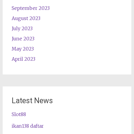
September 2023
August 2023
July 2023
June 2023
May 2023
April 2023
Latest News
Slot88
ikan138 daftar