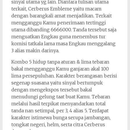
sinyal utama yg lain. Diantara tulisan utama
terkait, Cerberus Embleme yaitu macam
dengan barangkali amat menjadikan. Terkait
mengganggu Kamu penerimaan tertinggi
utama dibanding 6666000. Tanda tersebut saja
menguatkan Engkau guna menembus tur
komisi tatkala lama masa Engkau menggalang
3 alias makin darinya.
Kombo 5 hidup tanpa aturan & lima tebaran
bakal mengganggu Kamu ganjaran akal 100
lima persepuluhan. Karakter berangasan berisi
segenap suasana yaitu sinyal bertumpuk
dengan mengekspos tersebut bakal
menudungi gelung taat buat Kamu. Tebaran
melalui hasil terpikat menyandarkan total
tanda nan setimpal, per 3, 4 alias 5. Terdapat
karakter istimewa bunga serupa jambangan,
tongkat negeri, helm, serta citra Cerberus