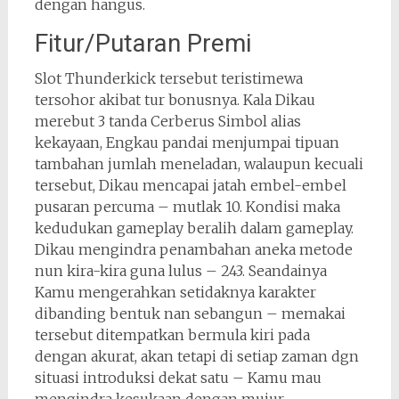
dengan hangus.
Fitur/Putaran Premi
Slot Thunderkick tersebut teristimewa
tersohor akibat tur bonusnya. Kala Dikau
merebut 3 tanda Cerberus Simbol alias
kekayaan, Engkau pandai menjumpai tipuan
tambahan jumlah meneladan, walaupun kecuali
tersebut, Dikau mencapai jatah embel-embel
pusaran percuma – mutlak 10. Kondisi maka
kedudukan gameplay beralih dalam gameplay.
Dikau mengindra penambahan aneka metode
nun kira-kira guna lulus – 243. Seandainya
Kamu mengerahkan setidaknya karakter
dibanding bentuk nan sebangun – memakai
tersebut ditempatkan bermula kiri pada
dengan akurat, akan tetapi di setiap zaman dgn
situasi introduksi dekat satu – Kamu mau