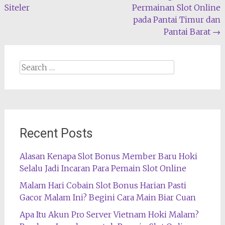
Siteler
Permainan Slot Online
navigation
pada Pantai Timur dan
Pantai Barat
→
Search
for:
Recent Posts
Alasan Kenapa Slot Bonus Member Baru Hoki
Selalu Jadi Incaran Para Pemain Slot Online
Malam Hari Cobain Slot Bonus Harian Pasti
Gacor Malam Ini? Begini Cara Main Biar Cuan
Apa Itu Akun Pro Server Vietnam Hoki Malam?