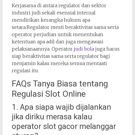
Kerjasama di antara regulator dan sektor
industri judi sekali esensial internal
mendirikan kerangka hukum apa
setara.Regulator mesti beraktivitas sama serta
operator perjudian untuk menentukan
ketentuan apa adil dan juga mengawasi
pelaksanaannya. Operator
judi bola
juga harus
siap beraktivitas sama serta regulator bagi
menjamin kalau mereka semua mentaati
regulasi itu.
FAQs Tanya Biasa tentang
Regulasi Slot Online
1. Apa siapa wajib dijalankan
jika diriku merasa kalau
operator slot gacor melanggar