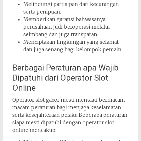
Melindungi partisipan dari kecurangan
serta penipuan.
Memberikan garansi bahwasanya
perusahaan judi beroperasi melalui
seimbang dan juga transparan.
Menciptakan lingkungan yang selamat
dan juga senang bagi kelompok pemain.
Berbagai Peraturan apa Wajib
Dipatuhi dari Operator Slot
Online
Operator slot gacor mesti mentaati bermacam-
macam peraturan bagi menjaga keselamatan
serta kesejahteraan pelaku.Beberapa peraturan
siapa mesti dipatuhi dengan operator slot
online mencakup: