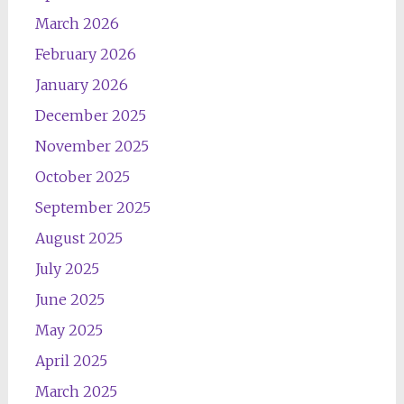
March 2026
February 2026
January 2026
December 2025
November 2025
October 2025
September 2025
August 2025
July 2025
June 2025
May 2025
April 2025
March 2025