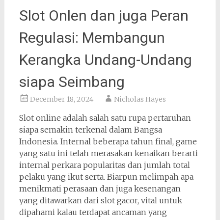
Slot Onlen dan juga Peran
Regulasi: Membangun
Kerangka Undang-Undang
siapa Seimbang
December 18, 2024
Nicholas Hayes
Slot online adalah salah satu rupa pertaruhan
siapa semakin terkenal dalam Bangsa
Indonesia. Internal beberapa tahun final, game
yang satu ini telah merasakan kenaikan berarti
internal perkara popularitas dan jumlah total
pelaku yang ikut serta. Biarpun melimpah apa
menikmati perasaan dan juga kesenangan
yang ditawarkan dari slot gacor, vital untuk
dipahami kalau terdapat ancaman yang