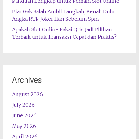
Panduan Lengkap untuk Pemain Slot Online
Biar Gak Salah Ambil Langkah, Kenali Dulu
Angka RTP Joker Hari Sebelum Spin
Apakah Slot Online Pakai Qris Jadi Pilihan
Terbaik untuk Transaksi Cepat dan Praktis?
Archives
August 2026
July 2026
June 2026
May 2026
April 2026