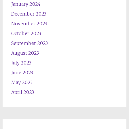
January 2024
December 2023
November 2023
October 2023
September 2023
August 2023
July 2023
June 2023
May 2023
April 2023