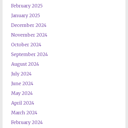
February 2025
January 2025
December 2024
November 2024
October 2024
September 2024
August 2024
July 2024
June 2024
May 2024
April 2024
March 2024
February 2024