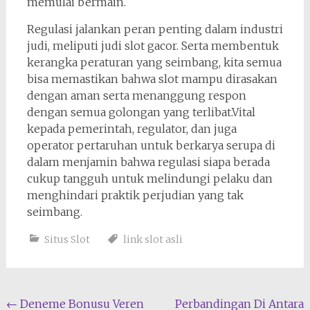
memulai bermain.
Regulasi jalankan peran penting dalam industri
judi, meliputi judi slot gacor. Serta membentuk
kerangka peraturan yang seimbang, kita semua
bisa memastikan bahwa slot mampu dirasakan
dengan aman serta menanggung respon
dengan semua golongan yang terlibat.Vital
kepada pemerintah, regulator, dan juga
operator pertaruhan untuk berkarya serupa di
dalam menjamin bahwa regulasi siapa berada
cukup tangguh untuk melindungi pelaku dan
menghindari praktik perjudian yang tak
seimbang.
Situs Slot
link slot asli
Post
←
Deneme Bonusu Veren
Perbandingan Di Antara