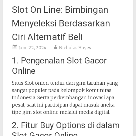
Slot On Line: Bimbingan
Menyeleksi Berdasarkan
Ciri Alternatif Beli
June 22, 2024
Nicholas Hayes
1. Pengenalan Slot Gacor
Online
Situs Slot onlen terdiri dari gim taruhan yang
sangat populer pada kelompok komunitas
Indonesia. Serta perkembangan inovasi apa
pesat, saat ini partisipan dapat masuk aneka
tipe gim slot online melalui media digital.
2. Fitur Buy Options di dalam
Slot Gacor Online