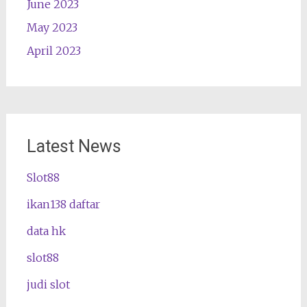
June 2023
May 2023
April 2023
Latest News
Slot88
ikan138 daftar
data hk
slot88
judi slot