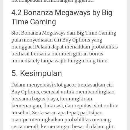
mendapatkan kemenangan gigantic.
4.2 Bonanza Megaways by Big
Time Gaming
Slot Bonanza Megaways dari Big Time Gaming
pula menyediakan ciri Buy Options yang
menggaet.Pelaku dapat menaikkan probabilitas
berhasil bersama membeli giliran bonus
immediately tanpa wajib tunggu long time.
5. Kesimpulan
Dalam menyeleksi slot gacor berdasarkan ciri
Buy Options, esensial untuk membandingkan
bersama bagus biaya, kemungkinan
kemenangan, fluktuasi, dan reputasi slot online
tersebut. Serta saran apa tepat, partisipan
mampu meningkatkan probabilitas menang
serta meraih kemenangan besar di dalam gim