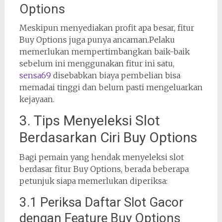
Options
Meskipun menyediakan profit apa besar, fitur
Buy Options juga punya ancaman.Pelaku
memerlukan mempertimbangkan baik-baik
sebelum ini menggunakan fitur ini satu,
sensa69
disebabkan biaya pembelian bisa
memadai tinggi dan belum pasti mengeluarkan
kejayaan.
3. Tips Menyeleksi Slot
Berdasarkan Ciri Buy Options
Bagi pemain yang hendak menyeleksi slot
berdasar fitur Buy Options, berada beberapa
petunjuk siapa memerlukan diperiksa:
3.1 Periksa Daftar Slot Gacor
dengan Feature Buy Options