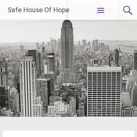
Skip
Safe House Of Hope
to
content