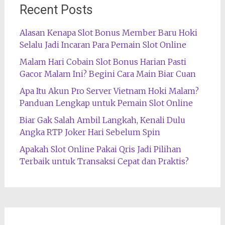
Recent Posts
Alasan Kenapa Slot Bonus Member Baru Hoki
Selalu Jadi Incaran Para Pemain Slot Online
Malam Hari Cobain Slot Bonus Harian Pasti
Gacor Malam Ini? Begini Cara Main Biar Cuan
Apa Itu Akun Pro Server Vietnam Hoki Malam?
Panduan Lengkap untuk Pemain Slot Online
Biar Gak Salah Ambil Langkah, Kenali Dulu
Angka RTP Joker Hari Sebelum Spin
Apakah Slot Online Pakai Qris Jadi Pilihan
Terbaik untuk Transaksi Cepat dan Praktis?