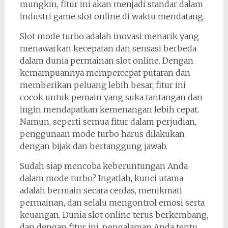
mungkin, fitur ini akan menjadi standar dalam
industri game slot online di waktu mendatang.
Slot mode turbo adalah inovasi menarik yang
menawarkan kecepatan dan sensasi berbeda
dalam dunia permainan slot online. Dengan
kemampuannya mempercepat putaran dan
memberikan peluang lebih besar, fitur ini
cocok untuk pemain yang suka tantangan dan
ingin mendapatkan kemenangan lebih cepat.
Namun, seperti semua fitur dalam perjudian,
penggunaan mode turbo harus dilakukan
dengan bijak dan bertanggung jawab.
Sudah siap mencoba keberuntungan Anda
dalam mode turbo? Ingatlah, kunci utama
adalah bermain secara cerdas, menikmati
permainan, dan selalu mengontrol emosi serta
keuangan. Dunia slot online terus berkembang,
dan dengan fitur ini, pengalaman Anda tentu