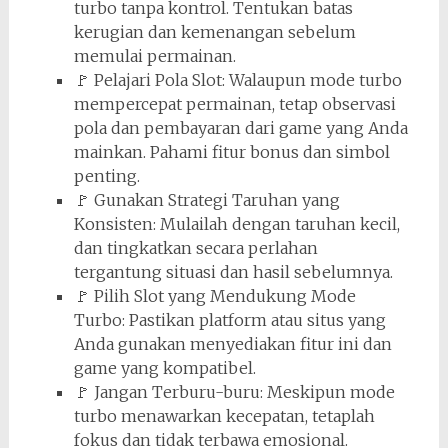
turbo tanpa kontrol. Tentukan batas
kerugian dan kemenangan sebelum
memulai permainan.
🚩 Pelajari Pola Slot: Walaupun mode turbo
mempercepat permainan, tetap observasi
pola dan pembayaran dari game yang Anda
mainkan. Pahami fitur bonus dan simbol
penting.
🚩 Gunakan Strategi Taruhan yang
Konsisten: Mulailah dengan taruhan kecil,
dan tingkatkan secara perlahan
tergantung situasi dan hasil sebelumnya.
🚩 Pilih Slot yang Mendukung Mode
Turbo: Pastikan platform atau situs yang
Anda gunakan menyediakan fitur ini dan
game yang kompatibel.
🚩 Jangan Terburu-buru: Meskipun mode
turbo menawarkan kecepatan, tetaplah
fokus dan tidak terbawa emosional.