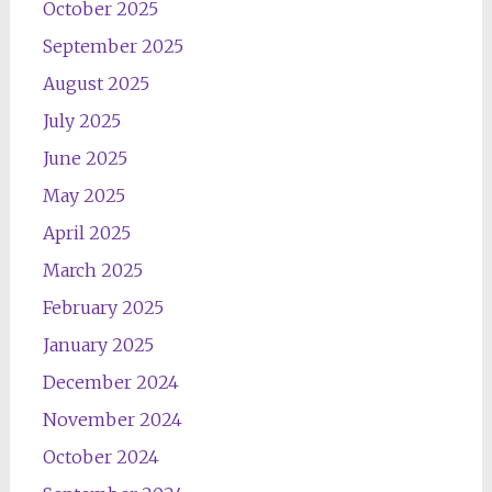
October 2025
September 2025
August 2025
July 2025
June 2025
May 2025
April 2025
March 2025
February 2025
January 2025
December 2024
November 2024
October 2024