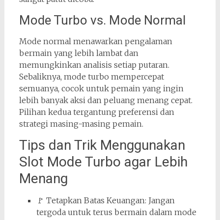
Mode Turbo vs. Mode Normal
Mode normal menawarkan pengalaman
bermain yang lebih lambat dan
memungkinkan analisis setiap putaran.
Sebaliknya, mode turbo mempercepat
semuanya, cocok untuk pemain yang ingin
lebih banyak aksi dan peluang menang cepat.
Pilihan kedua tergantung preferensi dan
strategi masing-masing pemain.
Tips dan Trik Menggunakan
Slot Mode Turbo agar Lebih
Menang
🚩 Tetapkan Batas Keuangan: Jangan
tergoda untuk terus bermain dalam mode