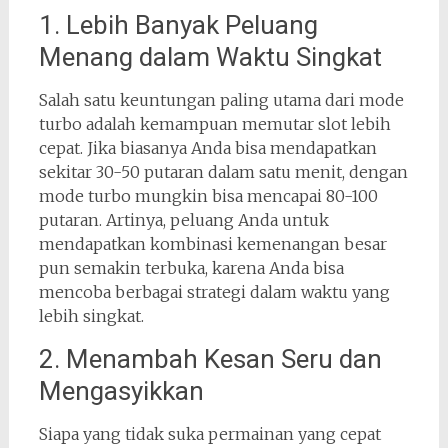
1. Lebih Banyak Peluang
Menang dalam Waktu Singkat
Salah satu keuntungan paling utama dari mode
turbo adalah kemampuan memutar slot lebih
cepat. Jika biasanya Anda bisa mendapatkan
sekitar 30-50 putaran dalam satu menit, dengan
mode turbo mungkin bisa mencapai 80-100
putaran. Artinya, peluang Anda untuk
mendapatkan kombinasi kemenangan besar
pun semakin terbuka, karena Anda bisa
mencoba berbagai strategi dalam waktu yang
lebih singkat.
2. Menambah Kesan Seru dan
Mengasyikkan
Siapa yang tidak suka permainan yang cepat