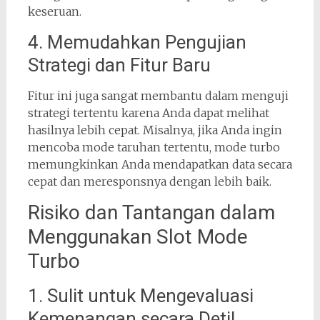
keseruan.
4. Memudahkan Pengujian
Strategi dan Fitur Baru
Fitur ini juga sangat membantu dalam menguji
strategi tertentu karena Anda dapat melihat
hasilnya lebih cepat. Misalnya, jika Anda ingin
mencoba mode taruhan tertentu, mode turbo
memungkinkan Anda mendapatkan data secara
cepat dan meresponsnya dengan lebih baik.
Risiko dan Tantangan dalam
Menggunakan Slot Mode
Turbo
1. Sulit untuk Mengevaluasi
Kemenangan secara Detil