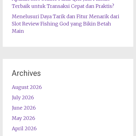
Terbaik untuk Transaksi Cepat dan Praktis?
Menelusuri Daya Tarik dan Fitur Menarik dari
Slot Review Fishing God yang Bikin Betah
Main
Archives
August 2026
July 2026
June 2026
May 2026
April 2026