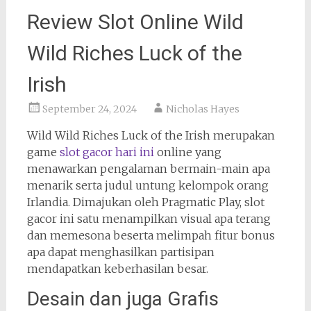
Review Slot Online Wild
Wild Riches Luck of the
Irish
September 24, 2024
Nicholas Hayes
Wild Wild Riches Luck of the Irish merupakan
game
slot gacor hari ini
online yang
menawarkan pengalaman bermain-main apa
menarik serta judul untung kelompok orang
Irlandia. Dimajukan oleh Pragmatic Play, slot
gacor ini satu menampilkan visual apa terang
dan memesona beserta melimpah fitur bonus
apa dapat menghasilkan partisipan
mendapatkan keberhasilan besar.
Desain dan juga Grafis