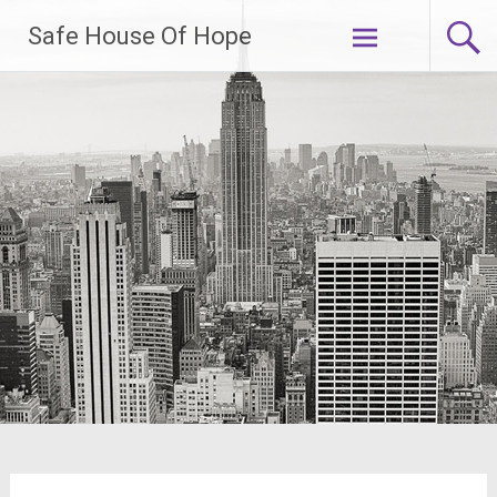
Skip
Safe House Of Hope
to
content