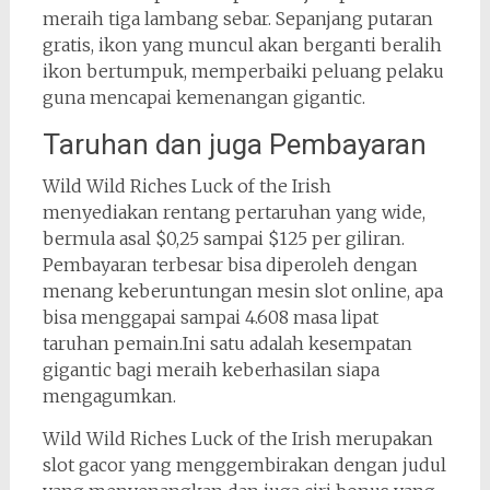
meraih tiga lambang sebar. Sepanjang putaran
gratis, ikon yang muncul akan berganti beralih
ikon bertumpuk, memperbaiki peluang pelaku
guna mencapai kemenangan gigantic.
Taruhan dan juga Pembayaran
Wild Wild Riches Luck of the Irish
menyediakan rentang pertaruhan yang wide,
bermula asal $0,25 sampai $125 per giliran.
Pembayaran terbesar bisa diperoleh dengan
menang keberuntungan mesin slot online, apa
bisa menggapai sampai 4.608 masa lipat
taruhan pemain.Ini satu adalah kesempatan
gigantic bagi meraih keberhasilan siapa
mengagumkan.
Wild Wild Riches Luck of the Irish merupakan
slot gacor yang menggembirakan dengan judul