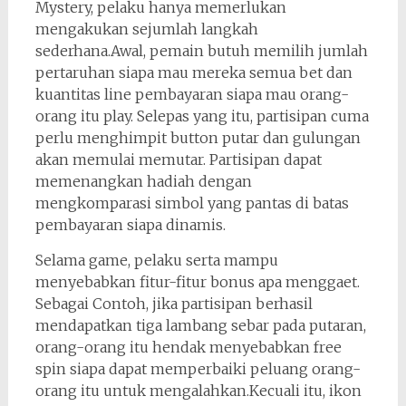
Mystery, pelaku hanya memerlukan
mengakukan sejumlah langkah
sederhana.Awal, pemain butuh memilih jumlah
pertaruhan siapa mau mereka semua bet dan
kuantitas line pembayaran siapa mau orang-
orang itu play. Selepas yang itu, partisipan cuma
perlu menghimpit button putar dan gulungan
akan memulai memutar. Partisipan dapat
memenangkan hadiah dengan
mengkomparasi simbol yang pantas di batas
pembayaran siapa dinamis.
Selama game, pelaku serta mampu
menyebabkan fitur-fitur bonus apa menggaet.
Sebagai Contoh, jika partisipan berhasil
mendapatkan tiga lambang sebar pada putaran,
orang-orang itu hendak menyebabkan free
spin siapa dapat memperbaiki peluang orang-
orang itu untuk mengalahkan.Kecuali itu, ikon