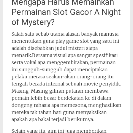
Mengapa Harus Memainkan
Permainan Slot Gacor A Night
of Mystery?
Salah satu sebab utama alasan banyak manusia
menentukan guna play game slot yang satu ini
adalah disebabkan judul misteri siapa
menarik.Bersama visual apa sangat spesifikasi
serta vokal apa menggembirakan, permainan
ini sungguh-sungguh dapat menciptakan
pelaku merasa seakan-akan orang-orang itu
tengah berada internal sebuah movie penyidik.
Masing-Masing giliran putaran membawa
pemain lebih besar berdekatan ke di dalam
dongeng rahasia apa memesona, menghasilkan
mereka tak tahan hati guna menyaksikan
apakah apa bakal terjadi berikutnya.
Selain yang itu, gim ini juga memberikan