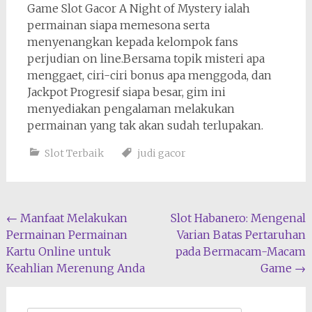
Game Slot Gacor A Night of Mystery ialah
permainan siapa memesona serta
menyenangkan kepada kelompok fans
perjudian on line.Bersama topik misteri apa
menggaet, ciri-ciri bonus apa menggoda, dan
Jackpot Progresif siapa besar, gim ini
menyediakan pengalaman melakukan
permainan yang tak akan sudah terlupakan.
Slot Terbaik
judi gacor
Post
←
Manfaat Melakukan
Slot Habanero: Mengenal
Permainan Permainan
Varian Batas Pertaruhan
navigation
Kartu Online untuk
pada Bermacam-Macam
Keahlian Merenung Anda
Game
→