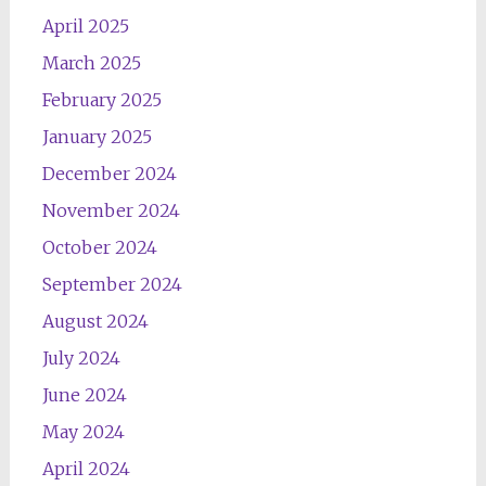
April 2025
March 2025
February 2025
January 2025
December 2024
November 2024
October 2024
September 2024
August 2024
July 2024
June 2024
May 2024
April 2024