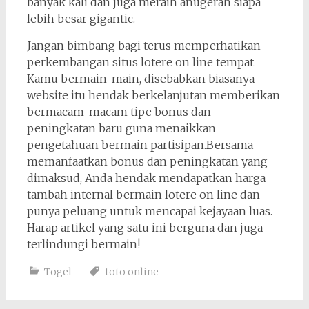
banyak kali dan juga meraih anugerah siapa
lebih besar gigantic.
Jangan bimbang bagi terus memperhatikan
perkembangan situs lotere on line tempat
Kamu bermain-main, disebabkan biasanya
website itu hendak berkelanjutan memberikan
bermacam-macam tipe bonus dan
peningkatan baru guna menaikkan
pengetahuan bermain partisipan.Bersama
memanfaatkan bonus dan peningkatan yang
dimaksud, Anda hendak mendapatkan harga
tambah internal bermain lotere on line dan
punya peluang untuk mencapai kejayaan luas.
Harap artikel yang satu ini berguna dan juga
terlindungi bermain!
Togel
toto online