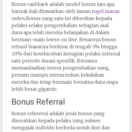
Bonus cashback adalah model bonus lain apa
banyak kali ditawarkan oleh laman
togel macau
onlen.Bonus yang satu ini diberikan kepada
pelaku selaku pengembalian sebagian asal
dana apa telah mereka belanjakan di dalam
bermain-main lotere on line. Besarnya bonus
refund biasanya berkisar di tengah 5% hingga
20% dari keseluruhan kerugian pelaku internal
satu periode durasi spesifik. Bersama
memanfaatkan bonus pengembalian uang,
pemain mampu menurunkan kekalahan
mereka dan tetap bermain bersama dana siapa
lebih besar gigantic.
Bonus Referral
Bonus referensi adalah jenis bonus yang
diserahkan kepada pelaku yang sukses
mengajak individu berbeda untuk ikut dan