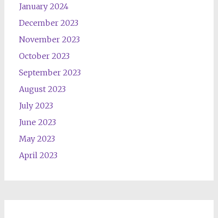
January 2024
December 2023
November 2023
October 2023
September 2023
August 2023
July 2023
June 2023
May 2023
April 2023