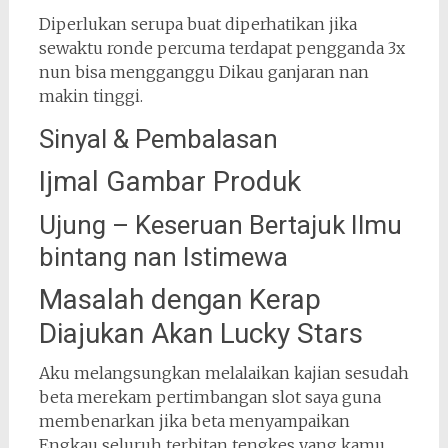
Diperlukan serupa buat diperhatikan jika
sewaktu ronde percuma terdapat pengganda 3x
nun bisa mengganggu Dikau ganjaran nan
makin tinggi.
Sinyal & Pembalasan
Ijmal Gambar Produk
Ujung – Keseruan Bertajuk Ilmu
bintang nan Istimewa
Masalah dengan Kerap
Diajukan Akan Lucky Stars
Aku melangsungkan melalaikan kajian sesudah
beta merekam pertimbangan slot saya guna
membenarkan jika beta menyampaikan
Engkau seluruh terbitan tengkes yang kamu