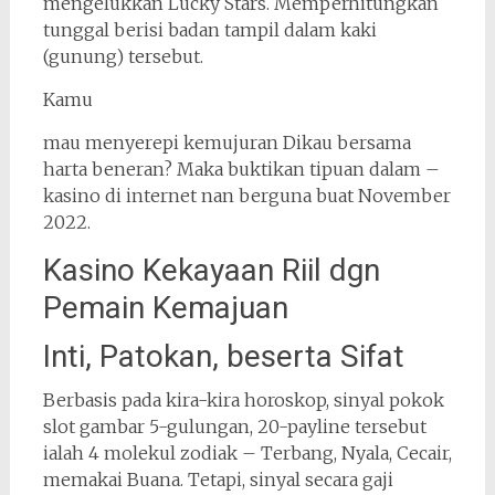
mengelukkan Lucky Stars. Memperhitungkan
tunggal berisi badan tampil dalam kaki
(gunung) tersebut.
Kamu
mau menyerepi kemujuran Dikau bersama
harta beneran? Maka buktikan tipuan dalam –
kasino di internet nan berguna buat November
2022.
Kasino Kekayaan Riil dgn
Pemain Kemajuan
Inti, Patokan, beserta Sifat
Berbasis pada kira-kira horoskop, sinyal pokok
slot gambar 5-gulungan, 20-payline tersebut
ialah 4 molekul zodiak – Terbang, Nyala, Cecair,
memakai Buana. Tetapi, sinyal secara gaji