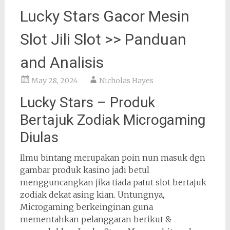
Lucky Stars Gacor Mesin
Slot Jili Slot >> Panduan
and Analisis
May 28, 2024
Nicholas Hayes
Lucky Stars – Produk
Bertajuk Zodiak Microgaming
Diulas
Ilmu bintang merupakan poin nun masuk dgn
gambar produk kasino jadi betul
mengguncangkan jika tiada patut slot bertajuk
zodiak dekat asing kian. Untungnya,
Microgaming berkeinginan guna
mementahkan pelanggaran berikut &