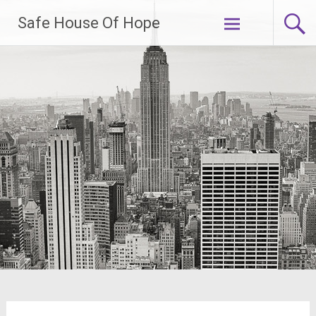
Skip
Safe House Of Hope
to
content