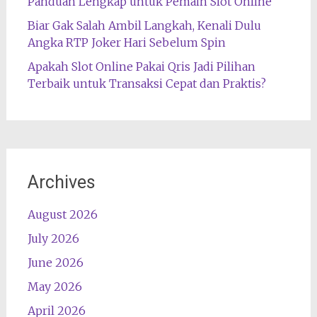
Panduan Lengkap untuk Pemain Slot Online
Biar Gak Salah Ambil Langkah, Kenali Dulu
Angka RTP Joker Hari Sebelum Spin
Apakah Slot Online Pakai Qris Jadi Pilihan
Terbaik untuk Transaksi Cepat dan Praktis?
Archives
August 2026
July 2026
June 2026
May 2026
April 2026