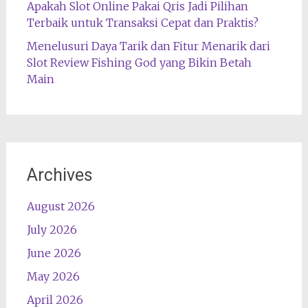
Apakah Slot Online Pakai Qris Jadi Pilihan
Terbaik untuk Transaksi Cepat dan Praktis?
Menelusuri Daya Tarik dan Fitur Menarik dari
Slot Review Fishing God yang Bikin Betah
Main
Archives
August 2026
July 2026
June 2026
May 2026
April 2026