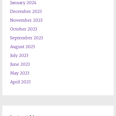
January 2024
December 2023
November 2023
October 2023
September 2023
August 2023
July 2023
June 2023
May 2023
April 2023