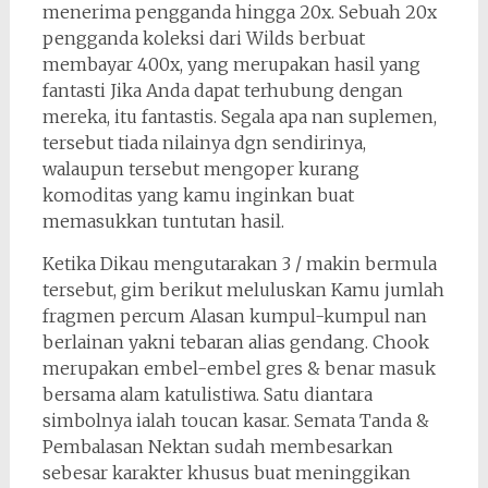
menerima pengganda hingga 20x. Sebuah 20x
pengganda koleksi dari Wilds berbuat
membayar 400x, yang merupakan hasil yang
fantasti Jika Anda dapat terhubung dengan
mereka, itu fantastis. Segala apa nan suplemen,
tersebut tiada nilainya dgn sendirinya,
walaupun tersebut mengoper kurang
komoditas yang kamu inginkan buat
memasukkan tuntutan hasil.
Ketika Dikau mengutarakan 3 / makin bermula
tersebut, gim berikut meluluskan Kamu jumlah
fragmen percum Alasan kumpul-kumpul nan
berlainan yakni tebaran alias gendang. Chook
merupakan embel-embel gres & benar masuk
bersama alam katulistiwa. Satu diantara
simbolnya ialah toucan kasar. Semata Tanda &
Pembalasan Nektan sudah membesarkan
sebesar karakter khusus buat meninggikan