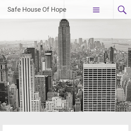
Skip
Safe House Of Hope
to
content