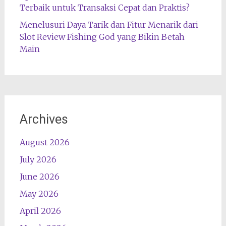
Terbaik untuk Transaksi Cepat dan Praktis?
Menelusuri Daya Tarik dan Fitur Menarik dari
Slot Review Fishing God yang Bikin Betah
Main
Archives
August 2026
July 2026
June 2026
May 2026
April 2026