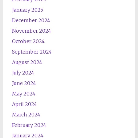
January 2025
December 2024
November 2024
October 2024
September 2024
August 2024
July 2024
June 2024
May 2024
April 2024
March 2024
February 2024
January 2024