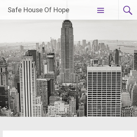
Skip
Safe House Of Hope
to
content