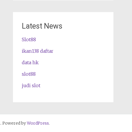
Latest News
Slot88
ikan138 daftar
data hk
slot88
judi slot
. Powered by
WordPress
.