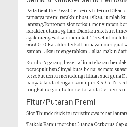
Pada Beat the Beast Cerberus Inferno Dikau
tamasya premi terakhir buat Dikau, jumlah 
lantang.Tontonan slot terkait menyimpan bera
karakter utama yg lain. Diantara sketsa ist
agak menyesatkan memikat. Tersebut melulu
6666000. Karakter terkait lumayan menguatka
zaman Dikau mengerahkan 3 alias makin dari
Kombo 5 garang beserta lima tebaran hendak
persepuluhan.Sinyal buas berisi semata suas
tersebut tentu menudungi lilitan suci guna
banyak tanda dengan sama, per 3, 4 / 5. Ters
tongkat negara, helm, serta tanda Cerberus n
Fitur/Putaran Premi
Slot Thunderkick itu teristimewa tenar lanta
Tatkala Kamu merebut 3 tanda Cerberus Cap 