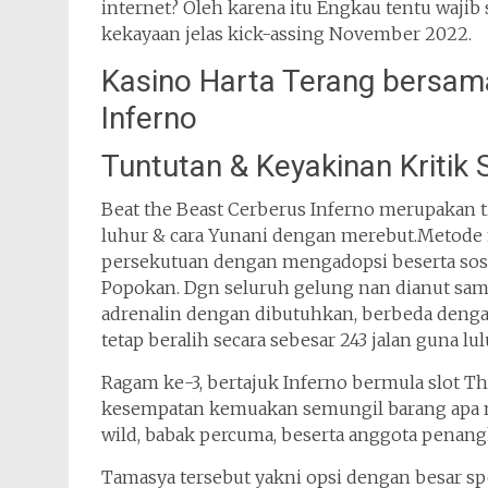
internet? Oleh karena itu Engkau tentu wajib
kekayaan jelas kick-assing November 2022.
Kasino Harta Terang bersam
Inferno
Tuntutan & Keyakinan Kritik 
Beat the Beast Cerberus Inferno merupakan t
luhur & cara Yunani dengan merebut.Metode
persekutuan dengan mengadopsi beserta sos
Popokan. Dgn seluruh gelung nan dianut sam
adrenalin dengan dibutuhkan, berbeda deng
tetap beralih secara sebesar 243 jalan guna lul
Ragam ke-3, bertajuk Inferno bermula slot 
kesempatan kemuakan semungil barang apa me
wild, babak percuma, beserta anggota penang
Tamasya tersebut yakni opsi dengan besar spe