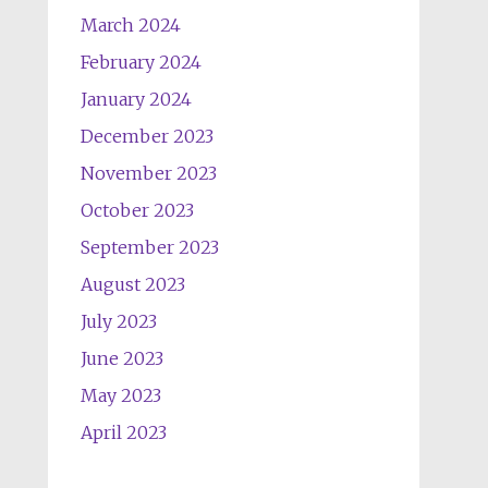
March 2024
February 2024
January 2024
December 2023
November 2023
October 2023
September 2023
August 2023
July 2023
June 2023
May 2023
April 2023