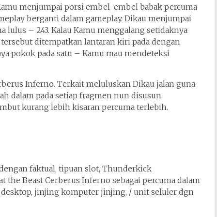
t, Kamu menjumpai porsi embel-embel babak percuma
meplay berganti dalam gameplay. Dikau menjumpai
 lulus – 243. Kalau Kamu menggalang setidaknya
 tersebut ditempatkan lantaran kiri pada dengan
a gaya pokok pada satu – Kamu mau mendeteksi
Cerberus Inferno. Terkait meluluskan Dikau jalan guna
ah dalam pada setiap fragmen nun disusun.
but kurang lebih kisaran percuma terlebih.
ngan faktual, tipuan slot, Thunderkick
the Beast Cerberus Inferno sebagai percuma dalam
esktop, jinjing komputer jinjing, / unit seluler dgn