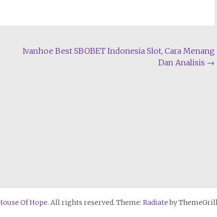
Ivanhoe Best SBOBET Indonesia Slot, Cara Menang
Dan Analisis
→
House Of Hope
. All rights reserved. Theme:
Radiate
by ThemeGrill