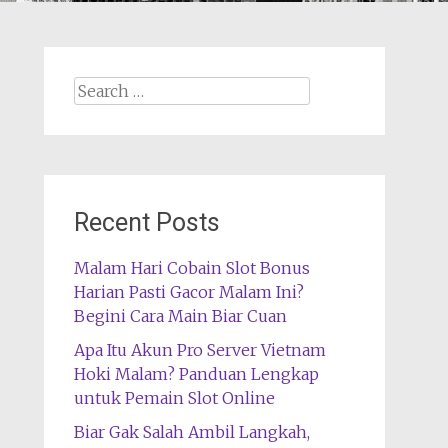
Search
for:
Recent Posts
Malam Hari Cobain Slot Bonus
Harian Pasti Gacor Malam Ini?
Begini Cara Main Biar Cuan
Apa Itu Akun Pro Server Vietnam
Hoki Malam? Panduan Lengkap
untuk Pemain Slot Online
Biar Gak Salah Ambil Langkah,