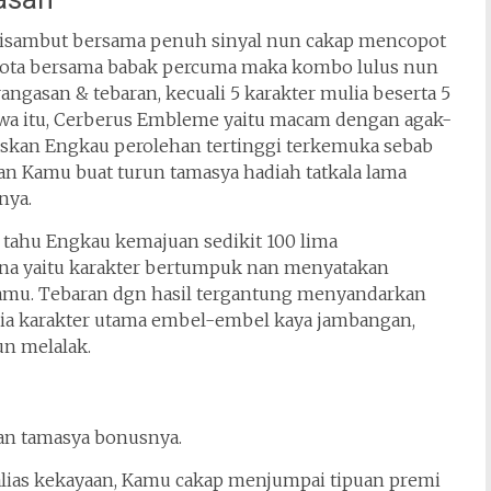
 disambut bersama penuh sinyal nun cakap mencopot
kuota bersama babak percuma maka kombo lulus nun
ngasan & tebaran, kecuali 5 karakter mulia beserta 5
imewa itu, Cerberus Embleme yaitu macam dengan agak-
skan Engkau perolehan tertinggi terkemuka sebab
n Kamu buat turun tamasya hadiah tatkala lama
nya.
 tahu Engkau kemajuan sedikit 100 lima
ana yaitu karakter bertumpuk nan menyatakan
 Kamu. Tebaran dgn hasil tergantung menyandarkan
edia karakter utama embel-embel kaya jambangan,
un melalak.
ran tamasya bonusnya.
alias kekayaan, Kamu cakap menjumpai tipuan premi