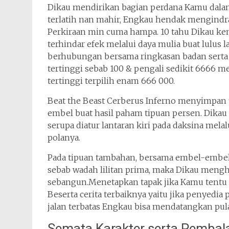
Dikau mendirikan bagian perdana Kamu dalam
terlatih nan mahir, Engkau hendak mengind
Perkiraan min cuma hampa. 10 tahu Dikau k
terhindar efek melalui daya mulia buat lulus 
berhubungan bersama ringkasan badan serta 
tertinggi sebab 100 & pengali sedikit 6666 m
tertinggi terpilih enam 666 000.
Beat the Beast Cerberus Inferno menyimpan 
embel buat hasil paham tipuan persen. Dikau
serupa diatur lantaran kiri pada daksina melal
polanya.
Pada tipuan tambahan, bersama embel-embel 
sebab wadah lilitan prima, maka Dikau mengha
sebangun.Menetapkan tapak jika Kamu tentu 
Beserta cerita terbaiknya yaitu jika penyed
jalan terbatas Engkau bisa mendatangkan pul
Semata Karakter serta Pembal